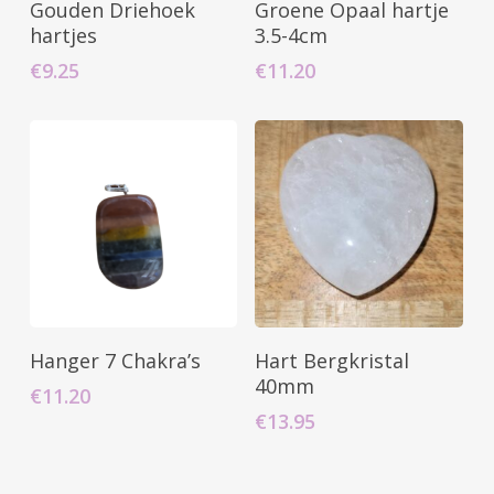
Gouden Driehoek
Groene Opaal hartje
Winkelwagen
Winkelwagen
hartjes
3.5-4cm
€
9.25
€
11.20
Toevoegen Aan
Toevoegen Aan
Hanger 7 Chakra’s
Hart Bergkristal
Winkelwagen
Winkelwagen
40mm
€
11.20
€
13.95