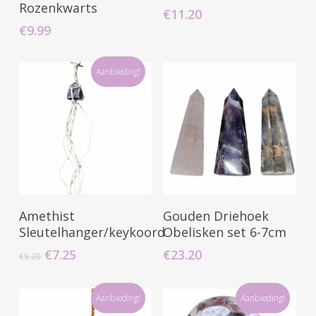
Winkelwagen
Winkelwagen
Rozenkwarts
€
11.20
€
9.99
Aanbieding!
Toevoegen Aan
Toevoegen Aan
Amethist
Gouden Driehoek
Winkelwagen
Winkelwagen
Sleutelhanger/keykoord
Obelisken set 6-7cm
Oorspronkelijke
Huidige
€
7.25
€
23.20
€
9.20
prijs
prijs
was:
is:
€9.20.
€7.25.
Aanbieding!
Aanbieding!