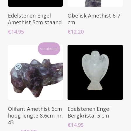
Toevoegen Aan
Toevoegen Aan
Edelstenen Engel
Obelisk Amethist 6-7
Winkelwagen
Winkelwagen
Amethist 5cm staand
cm
€
14.95
€
12.20
Aanbieding!
Toevoegen Aan
Toevoegen Aan
Olifant Amethist 6cm
Edelstenen Engel
Winkelwagen
Winkelwagen
hoog lengte 8,6cm nr.
Bergkristal 5 cm
43
€
14.95