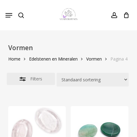
Skip
Menu
to
search
Close
account
Cart
Close
Cart
main
Filters
content
Vormen
Home
Edelstenen en Mineralen
Vormen
Pagina 4
Filters