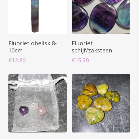
Toevoegen Aan
Toevoegen Aan
Fluoriet obelisk 8-
Fluoriet
Winkelwagen
Winkelwagen
10cm
schijf/zaksteen
€
12.80
€
15.20
Toevoegen Aan
Toevoegen Aan