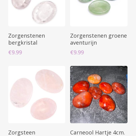
Toevoegen Aan
Toevoegen Aan
Zorgenstenen
Zorgenstenen groene
Winkelwagen
Winkelwagen
bergkristal
aventurijn
€
9.99
€
9.99
Toevoegen Aan
Toevoegen Aan
Zorgsteen
Carneool Hartje 4cm.