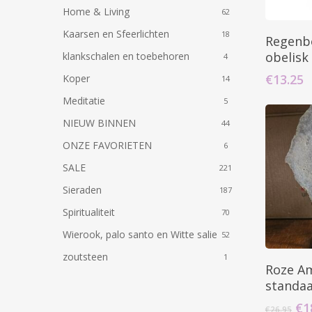
Home & Living
62
Kaarsen en Sfeerlichten
18
Regenb
obelisk
klankschalen en toebehoren
4
€
13.25
Koper
14
Meditatie
5
NIEUW BINNEN
44
ONZE FAVORIETEN
6
SALE
221
Sieraden
187
Spiritualiteit
70
Wierook, palo santo en Witte salie
52
zoutsteen
1
Roze Am
standaa
Oo
€
1
€
26.95