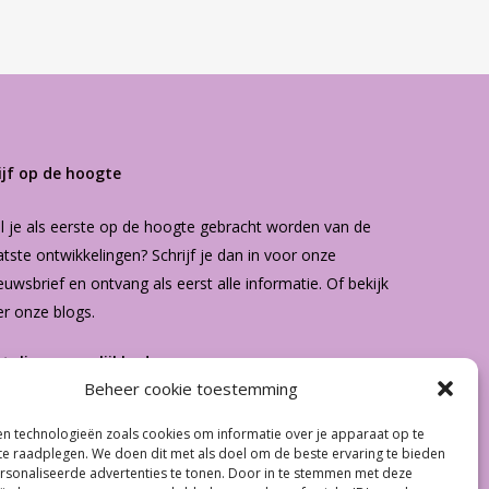
ijf op de hoogte
l je als eerste op de hoogte gebracht worden van de
atste ontwikkelingen? Schrijf je dan in voor onze
euwsbrief
en ontvang als eerst alle informatie. Of bekijk
er onze
blogs
.
etalingsmogelijkheden
Beheer cookie toestemming
n technologieën zoals cookies om informatie over je apparaat op te
€
0.00
 te raadplegen. We doen dit met als doel om de beste ervaring te bieden
sonaliseerde advertenties te tonen. Door in te stemmen met deze