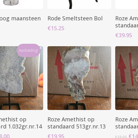
Toevoegen Aan
Toevoegen Aan
T
oog maansteen
Rode Smeltsteen Bol
Roze Am
Winkelwagen
Winkelwagen
W
standaar
€
15.25
€
39.95
Aanbieding!
Toevoegen Aan
Toevoegen Aan
T
ethist op
Roze Amethist op
Roze Am
Winkelwagen
Winkelwagen
W
rd 1.032gr.nr.14
standaard 513gr.nr.13
standaar
rspronkelijke
Huidige
Oor
8.00
€
19.95
€
14
€
19.95