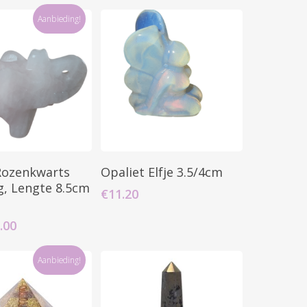
Aanbieding!
oevoegen Aan
Toevoegen Aan
 Rozenkwarts
Opaliet Elfje 3.5/4cm
inkelwagen
Winkelwagen
, Lengte 8.5cm
€
11.20
spronkelijke
Huidige
.00
s
prijs
:
is:
Aanbieding!
.20.
€18.00.