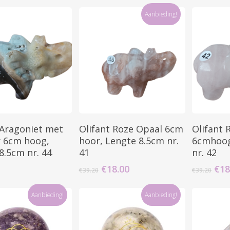
Aanbieding!
Toevoegen Aan
Toevoegen Aan
T
 Aragoniet met
Olifant Roze Opaal 6cm
Olifant
Winkelwagen
Winkelwagen
W
r 6cm hoog,
hoor, Lengte 8.5cm nr.
6cmhoog
8.5cm nr. 44
41
nr. 42
Oorspronkelijke
Huidige
Oor
€
18.00
€
18
€
39.20
€
39.20
prijs
prijs
prij
was:
is:
was
Aanbieding!
Aanbieding!
€39.20.
€18.00.
€39