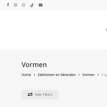
Skip
facebook
instagram
whatsapp
tiktok
email
to
main
content
Vormen
Home
Edelstenen en Mineralen
Vormen
Pag
Hide
Filters