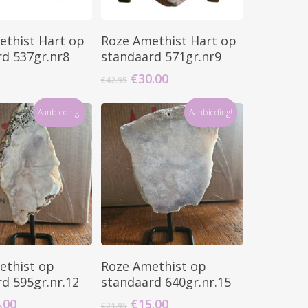
Go To Shop
oevoegen Aan
Toevoegen Aan
ethist Hart op
Roze Amethist Hart op
inkelwagen
Winkelwagen
d 537gr.nr8
standaard 571gr.nr9
Oorspronkelijke
Huidige
€
30.00
€
42.95
prijs
prijs
was:
is:
Aanbieding!
Aanbieding!
€42.95.
€30.00.
oevoegen Aan
Toevoegen Aan
ethist op
Roze Amethist op
inkelwagen
Winkelwagen
d 595gr.nr.12
standaard 640gr.nr.15
spronkelijke
Huidige
Oorspronkelijke
Huidige
.00
€
15.00
€
21.95