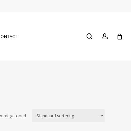
Close
Cart
search
account
CONTACT
wordt getoond