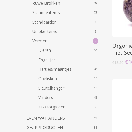
Ruwe Brokken
48
Staande items
23
Standaarden
2
Unieke items
2
Vormen
196
Orgonie
Dieren
14
met See
Engeltjes
5
Oo
€
1
€
18.50
pri
Hartjes/maantjes
80
wa
Obelisken
14
€1
Sleutelhanger
16
Vlinders
48
zak/zorgsteen
9
EVEN WAT ANDERS
12
GEURPRODUCTEN
35