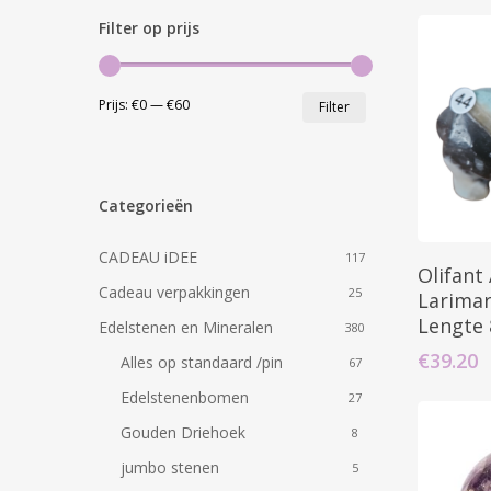
Filter op prijs
Min.
Max.
Prijs:
€0
—
€60
Filter
Hit enter to search or ESC to close
prijs
prijs
Categorieën
CADEAU iDEE
117
Olifant
Cadeau verpakkingen
25
Larima
Lengte 
Edelstenen en Mineralen
380
€
39.20
Alles op standaard /pin
67
Edelstenenbomen
27
Gouden Driehoek
8
jumbo stenen
5