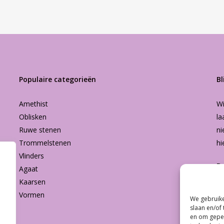
Populaire categorieën
Bl
Amethist
Wi
Oblisken
la
Ruwe stenen
ni
Trommelstenen
hi
Vlinders
B
Agaat
Kaarsen
Vormen
We gebruike
Subtotaal:
slaan en/of
en om geper