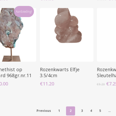
js
prijs
prij
s:
is:
was
Aanbieding!
6.95.
€18.00.
€19
Toevoegen Aan
Toevoegen Aan
T
ethist op
Rozenkwarts Elfje
Rozenkw
Winkelwagen
Winkelwagen
W
rd 968gr.nr.11
3.5/4cm
Sleutel
rspronkelijke
Huidige
Oors
0.00
€
11.20
€
7.2
€
9.20
js
prijs
prijs
s:
is:
was
9.95.
€40.00.
€9.2
Previous
1
2
3
4
5
…