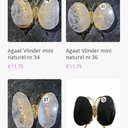
Toevoegen Aan
Toevoegen Aan
Agaat Vlinder mini
Agaat Vlinder mini
Winkelwagen
Winkelwagen
naturel nr.34
naturel nr.36
€
11.75
€
11.75