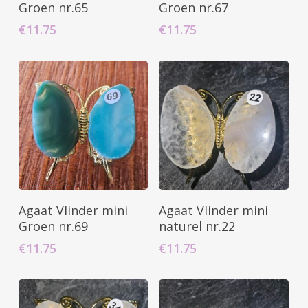
Winkelwagen
Winkelwagen
Groen nr.65
Groen nr.67
€
11.75
€
11.75
Toevoegen Aan
Toevoegen Aan
Agaat Vlinder mini
Agaat Vlinder mini
Winkelwagen
Winkelwagen
Groen nr.69
naturel nr.22
€
11.75
€
11.75