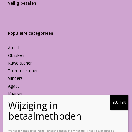
Veilig betalen
Populaire categorieën
Amethist
Oblisken
Ruwe stenen
Trommelstenen
Vlinders
Agaat
Kaarsen
Vormen
Blijf op de hoogte
We hebben onze betaalmogelijkheden aangepast om het afrekenen eenvoudiger en