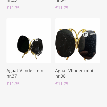
€
11.75
€
11.75
Toevoegen Aan
Toevoegen Aan
Agaat Vlinder mini
Agaat Vlinder mini
Winkelwagen
Winkelwagen
nr.37
nr.38
€
11.75
€
11.75