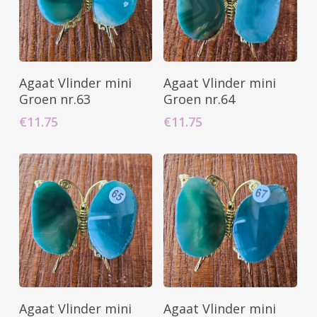
Toevoegen Aan
Toevoegen Aan
Agaat Vlinder mini
Agaat Vlinder mini
Winkelwagen
Winkelwagen
Groen nr.63
Groen nr.64
€
11.75
€
11.75
Toevoegen Aan
Toevoegen Aan
Agaat Vlinder mini
Agaat Vlinder mini