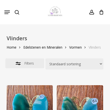
Skip
Menu
to
search
Close
account
Cart
Close
Cart
main
Filters
content
Vlinders
Home
Edelstenen en Mineralen
Vormen
Vlinders
Filters