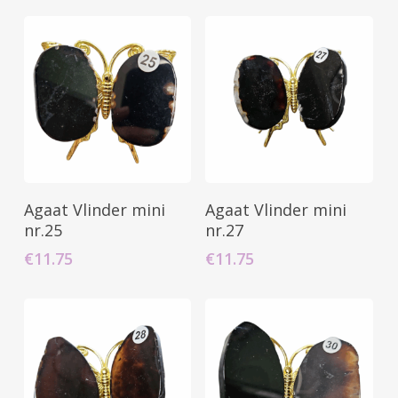
Geen producten in uw winkelwagen.
Go To Shop
Toevoegen Aan
Toevoegen Aan
Agaat Vlinder mini
Agaat Vlinder mini
Winkelwagen
Winkelwagen
nr.25
nr.27
€
11.75
€
11.75