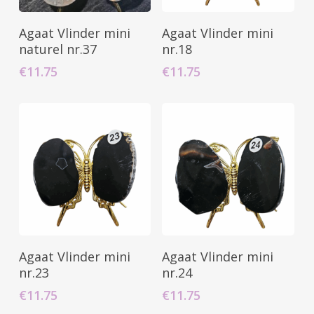
Toevoegen Aan
Toevoegen Aan
Agaat Vlinder mini
Agaat Vlinder mini
Winkelwagen
Winkelwagen
naturel nr.37
nr.18
€
11.75
€
11.75
Toevoegen Aan
Toevoegen Aan
Agaat Vlinder mini
Agaat Vlinder mini
Winkelwagen
Winkelwagen
nr.23
nr.24
€
11.75
€
11.75