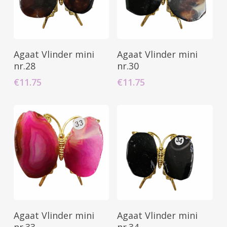
Toevoegen Aan
Toevoegen Aan
Agaat Vlinder mini
Agaat Vlinder mini
Winkelwagen
Winkelwagen
nr.28
nr.30
€
11.75
€
11.75
Toevoegen Aan
Toevoegen Aan
Agaat Vlinder mini
Agaat Vlinder mini
Winkelwagen
Winkelwagen
nr.33
nr.34