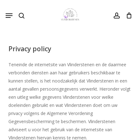
Skip
Menu
to
search
Close
account
Cart
Cart
main
content
Privacy policy
Teneinde de internetsite van Vlinderstenen en de daarmee
verbonden diensten aan haar gebruikers beschikbaar te
kunnen stellen, is het noodzakelijk dat Vlinderstenen in een
aantal gevallen persoonsgegevens verwerkt. Hieronder volgt
een uitleg welke gegevens Vlinderstenen voor welke
doeleinden gebruikt en wat Vlinderstenen doet om uw
privacy volgens de Algemene Verordening
Gegevensbescherming te beschermen. Vlinderstenen
adviseert u voor het gebruik van de internetsite van
Vlinderstenen hiervan kennis te nemen.