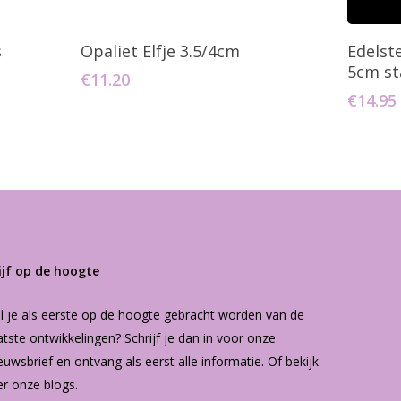
agen
Toevoegen Aan Winkelwagen
T
s
Opaliet Elfje 3.5/4cm
Edelst
5cm st
€
11.20
€
14.95
ijf op de hoogte
l je als eerste op de hoogte gebracht worden van de
atste ontwikkelingen? Schrijf je dan in voor onze
euwsbrief
en ontvang als eerst alle informatie. Of bekijk
er onze
blogs
.