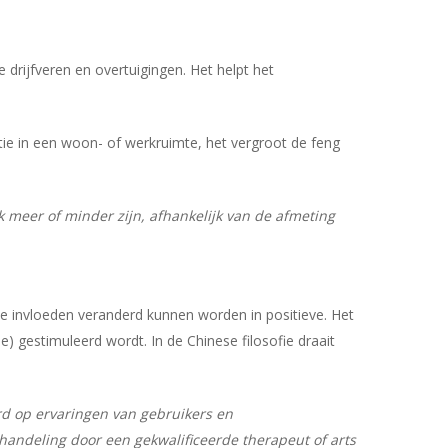
e drijfveren en overtuigingen. Het helpt het
tie in een woon- of werkruimte, het vergroot de feng
k meer of minder zijn, afhankelijk van de afmeting
Geen producten in uw winkelwagen.
ve invloeden veranderd kunnen worden in positieve. Het
Go To Shop
 gestimuleerd wordt. In de Chinese filosofie draait
rd op ervaringen van gebruikers en
andeling door een gekwalificeerde therapeut of arts