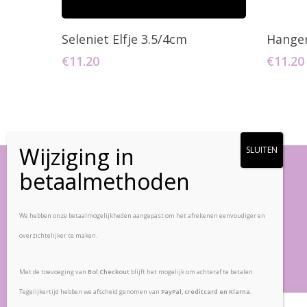
Toevoegen Aan Winkelwagen
T
Seleniet Elfje 3.5/4cm
Hanger
€
11.20
€
11.20
Vlinderstenen
We hebben onze betaalmogelijkheden aangepast om het afrekenen eenvoudiger en
overzichtelijker te maken.
Zandpad-Driemond 5
1109 AE, Amsterdam
Met de toevoeging van
Bol Checkout
blijft het mogelijk om achteraf te betalen.
Nederland
Tegelijkertijd hebben we afscheid genomen van
PayPal, creditcard en Klarna
.