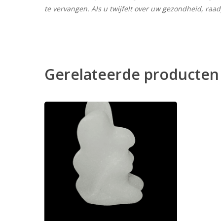
te vervangen. Als u twijfelt over uw gezondheid, raa
Gerelateerde producten