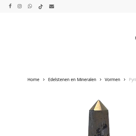
Skip
facebook
instagram
whatsapp
tiktok
email
to
main
content
Home
Edelstenen en Mineralen
Vormen
Pyr