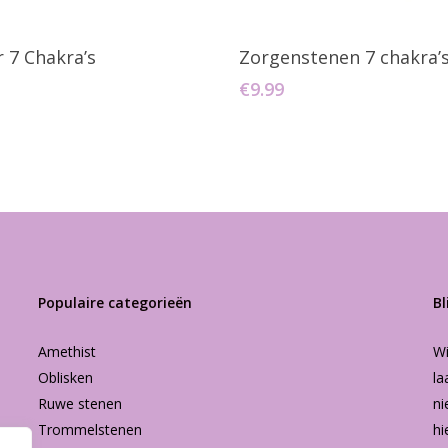
oevoegen Aan Winkelwagen
Toevoegen Aan Winkelw
 7 Chakra’s
Zorgenstenen 7 chakra’
€
9.99
Populaire categorieën
Bl
Amethist
Wi
Oblisken
la
Ruwe stenen
ni
Trommelstenen
hi