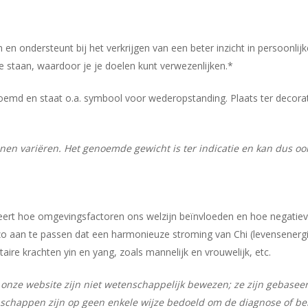
n en ondersteunt bij het verkrijgen van een beter inzicht in persoonlijk
e staan, waardoor je je doelen kunt verwezenlijken.*
enoemd en staat o.a. symbool voor wederopstanding. Plaats ter decora
nnen variëren. Het genoemde gewicht is ter indicatie en kan dus oo
 leert hoe omgevingsfactoren ons welzijn beïnvloeden en hoe negatie
o aan te passen dat een harmonieuze stroming van Chi (levensenergie)
re krachten yin en yang, zoals mannelijk en vrouwelijk, etc.
onze website zijn niet wetenschappelijk bewezen; ze zijn gebasee
schappen zijn op geen enkele wijze bedoeld om de diagnose of beh