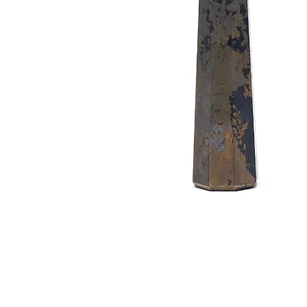
Hit enter to search or ESC to close