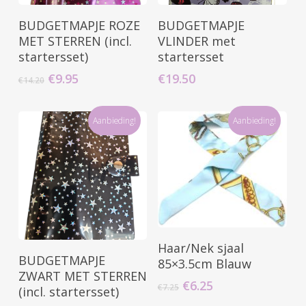
Toevoegen Aan
Toevoegen Aan
BUDGETMAPJE ROZE
BUDGETMAPJE
Winkelwagen
Winkelwagen
MET STERREN (incl.
VLINDER met
startersset)
startersset
Oorspronkelijke
Huidige
€
9.95
€
19.50
€
14.20
prijs
prijs
was:
is:
€14.20.
€9.95.
Aanbieding!
Aanbieding!
Toevoegen Aan
Haar/Nek sjaal
Toevoegen Aan
Winkelwagen
BUDGETMAPJE
85×3.5cm Blauw
Winkelwagen
ZWART MET STERREN
Oorspronkelijke
Huidige
€
6.25
€
7.25
(incl. startersset)
prijs
prijs