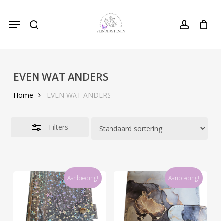
Skip
Menu
to
search
Close
account
Cart
Close
Cart
main
Filters
content
EVEN WAT ANDERS
Home
EVEN WAT ANDERS
Filters
Aanbieding!
Aanbieding!