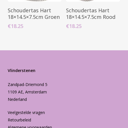
Toevoegen Aan
Toevoegen Aan
Schoudertas Hart
Schoudertas Hart
Winkelwagen
Winkelwagen
18×14.5×7.5cm Groen
18×14.5×7.5cm Rood
€
18.25
€
18.25
Vlinderstenen
Zandpad-Driemond 5
1109 AE, Amsterdam
Nederland
Veelgestelde vragen
Retourbeleid
Algemene voorwaarden