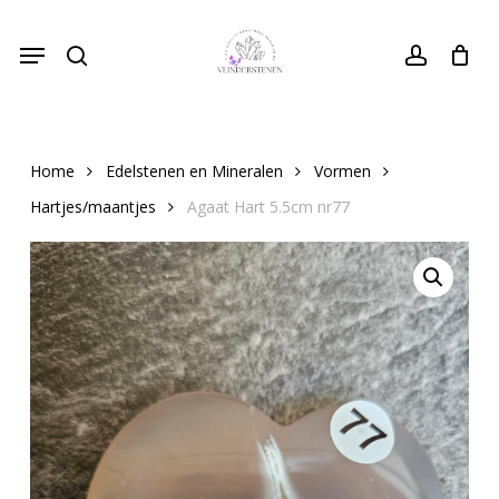
Skip
Menu
to
search
Close
account
Cart
Cart
main
content
Home
Edelstenen en Mineralen
Vormen
Hartjes/maantjes
Agaat Hart 5.5cm nr77