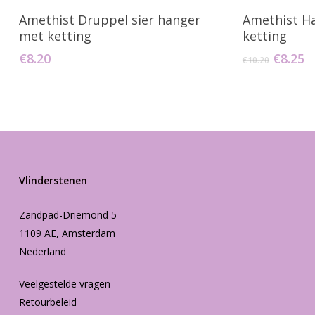
Toevoegen Aan Winkelwagen
Toevo
Amethist Druppel sier hanger
Amethist H
met ketting
ketting
Oorspr
H
€
8.20
€
8.25
€
10.20
prijs
pr
was:
is
€10.20.
€
Vlinderstenen
Zandpad-Driemond 5
1109 AE, Amsterdam
Nederland
Veelgestelde vragen
Retourbeleid