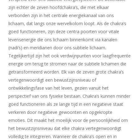
zijn echter de zeven hoofdchakra’s, die met elkaar
verbonden zijn in het centrale energiekanaal van ons
lichaam, dat langs onze wervelkolom loopt. Als de chakra’s
goed functioneren, zijn deze centra poorten voor vitale
levensenergie die ons lichaam binnenkomt via kanalen
(nadi’s) en meridianen door ons subtiele lichaam.
Tegelijkertijd zijn het ook verdwijnpunten voor laagfrequente
energie om terug te stromen naar de subtiele lichamen die
getransformeerd worden. Elk van de zeven grote chakra’s
vertegenwoordigt een bewustzijnsniveau of
ontwikkelingsfase van het leven, gezien vanuit het
perspectief van ons fysieke bestaan. Chakra’s kunnen minder
goed functioneren als ze lange tijd in een negatieve staat
verkeren door negatieve gewoonten en opgekropte
Geen producten in uw winkelwagen.
emoties. Dit maakt het moeilijk voor de persoonlijkheid om
Go To Shop
het bewustzijnsniveau dat elke chakra vertegenwoordigt
volledig te integreren. Wanneer de chakra’s open en in