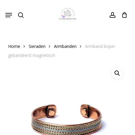
Skip
Menu
to
search
Close
account
Cart
Cart
main
content
Home
Sieraden
Armbanden
Armband koper
gebandeerd magnetisch