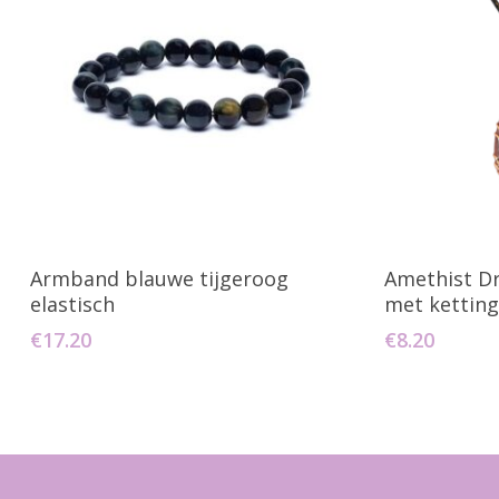
Toevoegen Aan Winkelwagen
Toevo
Armband blauwe tijgeroog
Amethist Dr
elastisch
met kettin
€
17.20
€
8.20