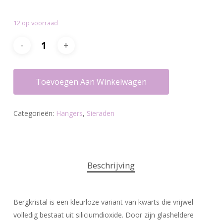
prijs
prijs
was:
is:
12 op voorraad
€10.20.
€8.25.
Toevoegen Aan Winkelwagen
Categorieën:
Hangers
,
Sieraden
Beschrijving
Bergkristal is een kleurloze variant van kwarts die vrijwel
volledig bestaat uit siliciumdioxide. Door zijn glasheldere