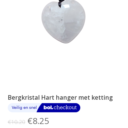
Bergkristal Hart hanger met ketting
Oorspronkelijke
Huidige
€
8.25
€
10.20