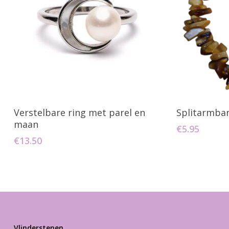
Toevoegen Aan Winkelwagen
Toevo
Verstelbare ring met parel en
Splitarmba
maan
€
5.95
€
13.50
Vlinderstenen