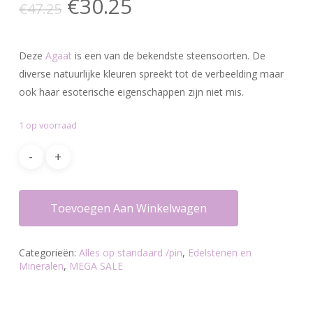
Oorspronkelijke
Huidige
€
30.25
€
47.25
prijs
prijs
was:
is:
Deze
Agaat
is een van de bekendste steensoorten. De
€47.25.
€30.25.
diverse natuurlijke kleuren spreekt tot de verbeelding maar
ook haar esoterische eigenschappen zijn niet mis.
1 op voorraad
Toevoegen Aan Winkelwagen
Categorieën:
Alles op standaard /pin
,
Edelstenen en
Mineralen
,
MEGA SALE