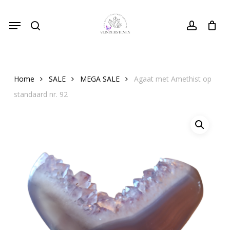
Skip
Menu
to
search
Close
account
Cart
Cart
main
content
Home
SALE
MEGA SALE
Agaat met Amethist op
standaard nr. 92