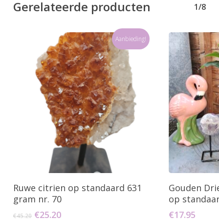
Gerelateerde producten
1/8
Aanbieding!
Toevoegen Aan Winkelwagen
Toevo
Ruwe citrien op standaard 631
Gouden Dri
gram nr. 70
op standaa
Oorspronkelijke
Huidige
€
25.20
€
17.95
€
45.20