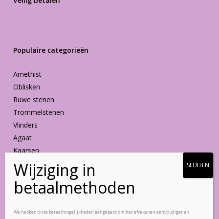
Veilig betalen
Populaire categorieën
Amethist
Oblisken
Ruwe stenen
Trommelstenen
Vlinders
Agaat
Kaarsen
Vormen
Blijf op de hoogte
We hebben onze betaalmogelijkheden aangepast om het afrekenen eenvoudiger en