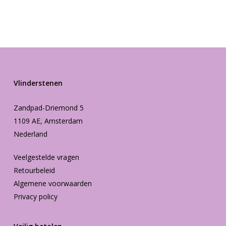
prijs
prijs
was:
is:
€45.20.
€25.20.
Vlinderstenen
Zandpad-Driemond 5
1109 AE, Amsterdam
Nederland
Veelgestelde vragen
Retourbeleid
Algemene voorwaarden
Privacy policy