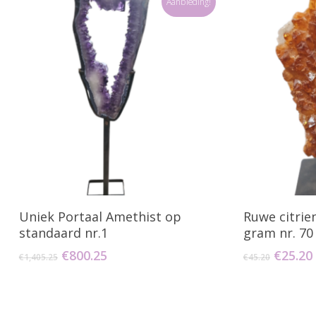
Aanbieding!
Toevoegen Aan Winkelwagen
Toevo
Uniek Portaal Amethist op
Ruwe citrie
standaard nr.1
gram nr. 70
Oorspronkelijke
Huidige
Oorspr
€
800.25
€
25.20
€
1,405.25
€
45.20
prijs
prijs
prijs
was:
is:
was:
€1,405.25.
€800.25.
€45.20.