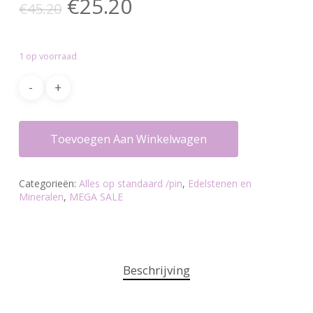
Oorspronkelijke
Huidige
€
25.20
€
45.20
prijs
prijs
was:
is:
1 op voorraad
€45.20.
€25.20.
Toevoegen Aan Winkelwagen
Categorieën:
Alles op standaard /pin
,
Edelstenen en
Mineralen
,
MEGA SALE
Beschrijving