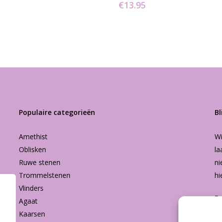
€
13.95
Populaire categorieën
Bl
Amethist
Wi
Oblisken
la
Ruwe stenen
ni
Trommelstenen
hi
Vlinders
B
Agaat
Kaarsen