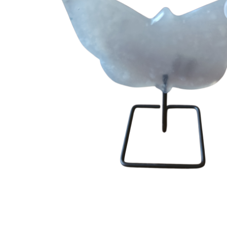
Hit enter to search or ESC to close