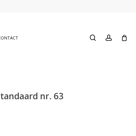
Close
Cart
search
account
CONTACT
standaard nr. 63