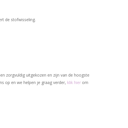
Geen producten in uw winkelwagen.
Go To Shop
rt de stofwisseling.
den zorgvuldig uitgekozen en zijn van de hoogste
ons op en we helpen je graag verder,
klik hier
om