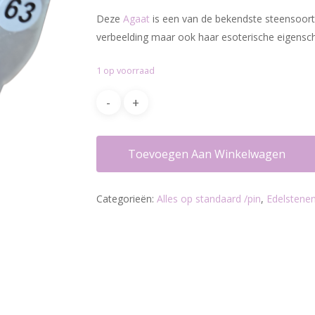
was:
is:
Deze
Agaat
is een van de bekendste steensoorte
€16.95.
€12.00.
verbeelding maar ook haar esoterische eigensch
1 op voorraad
Toevoegen Aan Winkelwagen
Categorieën:
Alles op standaard /pin
,
Edelstenen