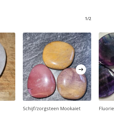
1/2
agen
Toevoegen Aan Winkelwagen
T
Schijf/zorgsteen Mookaiet
Fluorie