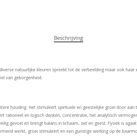
Beschrijving
verse natuurlijke kleuren spreekt tot de verbeelding maar ook haar es
oel van geborgenheid.
ere houding. Het stimuleert spirituele en geestelijke groei door aan t
ert rationeel en logisch denken, concentratie, het analytisch vermog
ilig gevoel en brengt balans in lichaam, ziel en geest. Fysiek is ag
rmend werkt, groei stimuleert en een gunstige werking op de baarmo