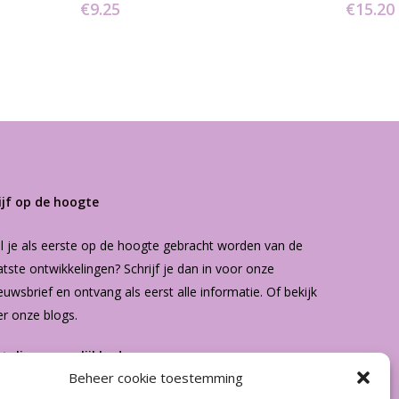
€
9.25
€
15.20
ijf op de hoogte
l je als eerste op de hoogte gebracht worden van de
atste ontwikkelingen? Schrijf je dan in voor onze
euwsbrief
en ontvang als eerst alle informatie. Of bekijk
er onze
blogs
.
etalingsmogelijkheden
Beheer cookie toestemming