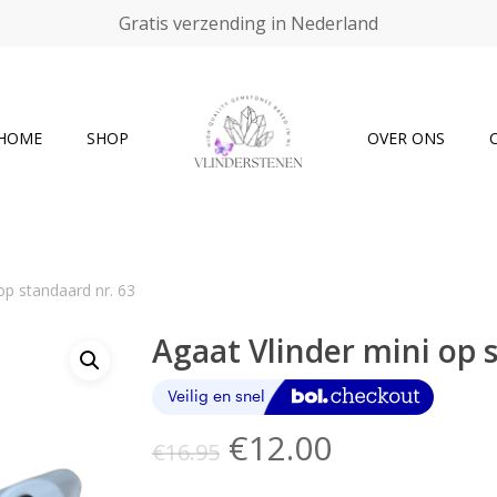
Gratis verzending in Nederland
Cart
HOME
SHOP
OVER ONS
op standaard nr. 63
Agaat Vlinder mini op 
Oorspronkelijke
Huidige
€
12.00
€
16.95
prijs
prijs