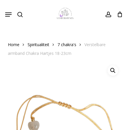
Skip
Menu
to
search
Close
account
Cart
Cart
main
content
Home
Spiritualiteit
7 chakra's
Verstelbare
armband Chakra Hartjes 18-23cm