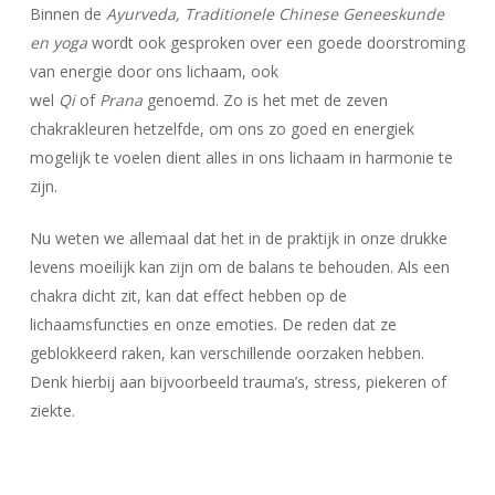
Binnen de
Ayurveda, Traditionele Chinese Geneeskunde
en yoga
wordt ook gesproken over een goede doorstroming
van energie door ons lichaam, ook
wel
Qi
of
Prana
genoemd. Zo is het met de zeven
Geen producten in uw winkelwagen.
chakrakleuren hetzelfde, om ons zo goed en energiek
mogelijk te voelen dient alles in ons lichaam in harmonie te
Go To Shop
zijn.
Nu weten we allemaal dat het in de praktijk in onze drukke
levens moeilijk kan zijn om de balans te behouden. Als een
chakra dicht zit, kan dat effect hebben op de
lichaamsfuncties en onze emoties. De reden dat ze
geblokkeerd raken, kan verschillende oorzaken hebben.
Denk hierbij aan bijvoorbeeld trauma’s, stress, piekeren of
ziekte.