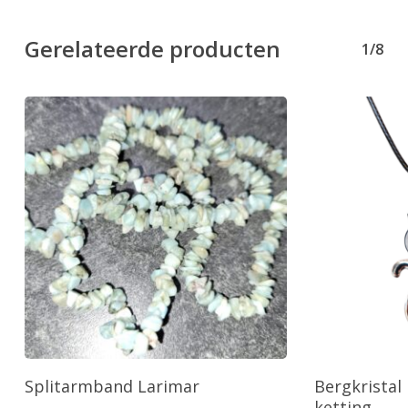
Gerelateerde producten
1/8
Toevoegen Aan Winkelwagen
Toevo
Splitarmband Larimar
Bergkristal
ketting