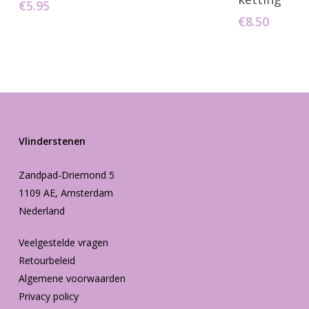
€
5.95
€
8.50
Vlinderstenen
Zandpad-Driemond 5
1109 AE, Amsterdam
Nederland
Veelgestelde vragen
Retourbeleid
Algemene voorwaarden
Privacy policy