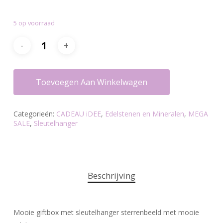
prijs
prijs
was:
is:
5 op voorraad
€9.20.
€6.99.
Toevoegen Aan Winkelwagen
Categorieën:
CADEAU iDEE
,
Edelstenen en Mineralen
,
MEGA
SALE
,
Sleutelhanger
Beschrijving
Mooie giftbox met sleutelhanger sterrenbeeld met mooie