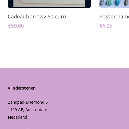
Toevoegen Aan Winkelwagen
Toevo
Cadeaubon twv 50 euro
Poster nam
€
50.00
€
6.25
Vlinderstenen
Zandpad-Driemond 5
1109 AE, Amsterdam
Nederland