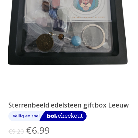
Sterrenbeeld edelsteen giftbox Leeuw
Oorspronkelijke
Huidige
€
6.99
€
9.20