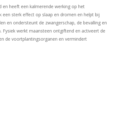
id en heeft een kalmerende werking op het
een sterk effect op slaap en dromen en helpt bij
den en ondersteunt de zwangerschap, de bevalling en
n. Fysiek werkt maansteen ontgiftend en activeert de
ng en de voortplantingsorganen en vermindert
Geen producten in uw winkelwagen.
Go To Shop