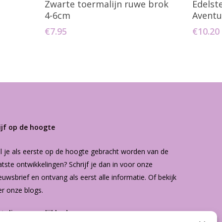
Zwarte toermalijn ruwe brok
Edelst
4-6cm
Aventu
€
7.95
€
10.20
ijf op de hoogte
l je als eerste op de hoogte gebracht worden van de
atste ontwikkelingen? Schrijf je dan in voor onze
euwsbrief
en ontvang als eerst alle informatie. Of bekijk
er onze
blogs
.
etalingsmogelijkheden