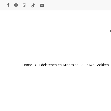
Skip
facebook
instagram
whatsapp
tiktok
email
to
main
content
Home
Edelstenen en Mineralen
Ruwe Brokken