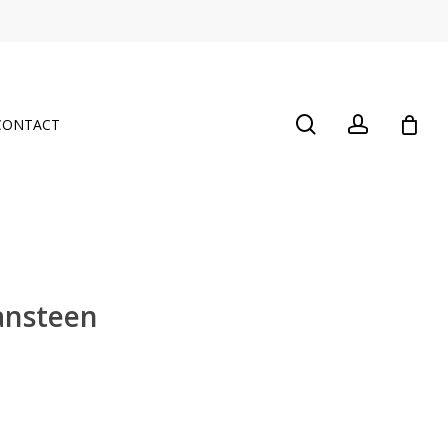
Close
Cart
search
account
CONTACT
ansteen