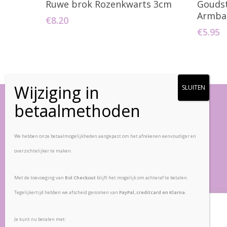
Ruwe brok Rozenkwarts 3cm
Goudst
Armban
€
8.20
€
5.95
Vlinderstenen
We hebben onze betaalmogelijkheden aangepast om het afrekenen eenvoudiger en
overzichtelijker te maken.
Zandpad-Driemond 5
1109 AE, Amsterdam
Met de toevoeging van
Bol Checkout
blijft het mogelijk om achteraf te betalen.
Nederland
Tegelijkertijd hebben we afscheid genomen van
PayPal, creditcard en Klarna
.
Veelgestelde vragen
Wij waarderen uw privacy
Retourbeleid
Je kunt nu betalen met: