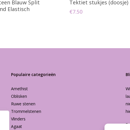
een Blauw Split
Tektiet stukjes (doosje)
d Elastisch
€
7.50
Populaire categorieën
Bl
Amethist
Wi
Oblisken
la
Ruwe stenen
ni
Trommelstenen
hi
Vlinders
B
Agaat