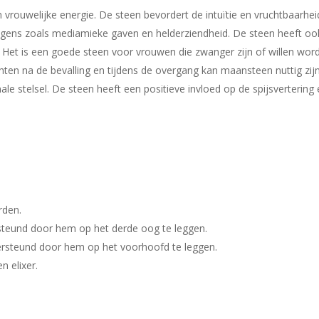
rouwelijke energie. De steen bevordert de intuïtie en vruchtbaarhe
ens zoals mediamieke gaven en helderziendheid. De steen heeft ook 
 Het is een goede steen voor vrouwen die zwanger zijn of willen wor
chten na de bevalling en tijdens de overgang kan maansteen nuttig zij
nale stelsel. De steen heeft een positieve invloed op de spijsverteri
rden.
steund door hem op het derde oog te leggen.
rsteund door hem op het voorhoofd te leggen.
n elixer.