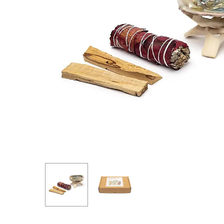
Hit enter to search or ESC to close