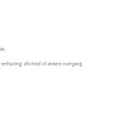
ik.
verhuizing, afscheid of andere overgang.
Geen producten in uw winkelwagen.
Go To Shop