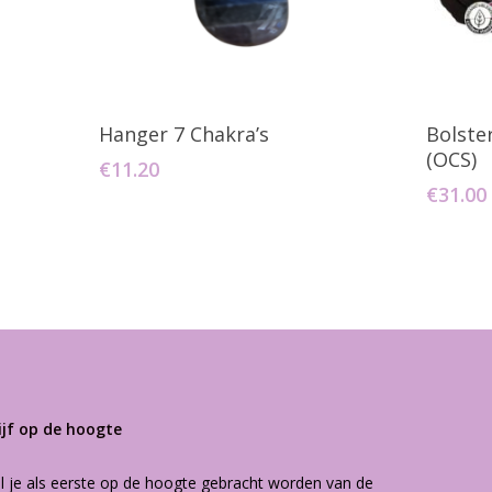
agen
Toevoegen Aan Winkelwagen
T
Hanger 7 Chakra’s
Bolste
(OCS)
€
11.20
€
31.00
ijf op de hoogte
l je als eerste op de hoogte gebracht worden van de