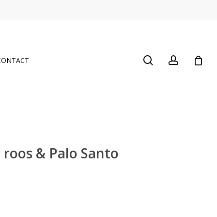
Close
Cart
search
account
CONTACT
, roos & Palo Santo