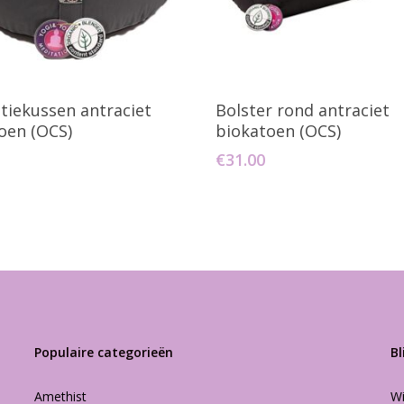
oevoegen Aan Winkelwagen
Toevoegen Aan Winkelw
tiekussen antraciet
Bolster rond antraciet
oen (OCS)
biokatoen (OCS)
€
31.00
Populaire categorieën
Bl
Amethist
Wi