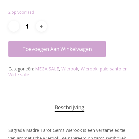
was:
is:
2 op voorraad
€9.50.
€6.95.
Toevoegen Aan Winkelwagen
Categorieën:
MEGA SALE
,
Wierook
,
Wierook, palo santo en
Witte salie
Beschrijving
Sagrada Madre Tarot Gems wierook is een verzameleditie
van aromatische wierook, geïnspireerd op tarot-symboliek