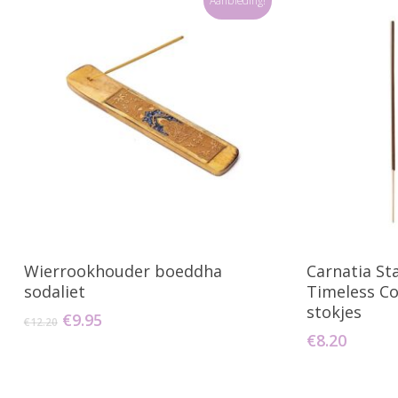
Aanbieding!
Toevoegen Aan Winkelwagen
Toevo
Wierrookhouder boeddha
Carnatia St
sodaliet
Timeless Co
stokjes
Oorspronkelijke
Huidige
€
9.95
€
12.20
prijs
prijs
€
8.20
was:
is:
€12.20.
€9.95.