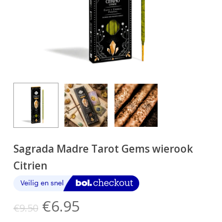
Sagrada Madre Tarot Gems wierook
Citrien
Oorspronkelijke
Huidige
€
6.95
€
9.50
prijs
prijs