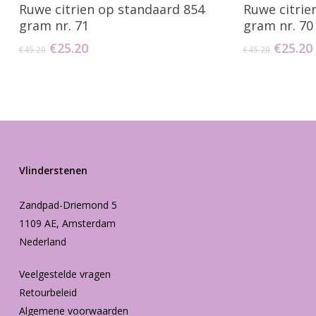
Toevoegen Aan Winkelwagen
Toevo
Ruwe citrien op standaard 854
Ruwe citrie
gram nr. 71
gram nr. 70
Oorspronkelijke
Huidige
Oorspr
€
25.20
€
25.20
€
45.20
€
45.20
prijs
prijs
prijs
was:
is:
was:
€45.20.
€25.20.
€45.20.
Vlinderstenen
Zandpad-Driemond 5
1109 AE, Amsterdam
Nederland
Veelgestelde vragen
Retourbeleid
Algemene voorwaarden