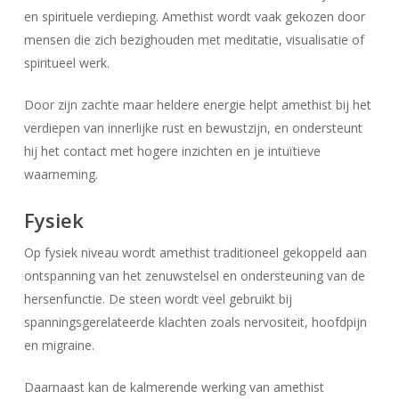
en spirituele verdieping. Amethist wordt vaak gekozen door
mensen die zich bezighouden met meditatie, visualisatie of
spiritueel werk.
Door zijn zachte maar heldere energie helpt amethist bij het
verdiepen van innerlijke rust en bewustzijn, en ondersteunt
hij het contact met hogere inzichten en je intuïtieve
waarneming.
Fysiek
Op fysiek niveau wordt amethist traditioneel gekoppeld aan
ontspanning van het zenuwstelsel en ondersteuning van de
hersenfunctie. De steen wordt veel gebruikt bij
Geen producten in uw winkelwagen.
spanningsgerelateerde klachten zoals nervositeit, hoofdpijn
en migraine.
Go To Shop
Daarnaast kan de kalmerende werking van amethist