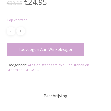
Oorspronkelijke
Huidige
€
24.95
€
32.95
prijs
prijs
was:
is:
1 op voorraad
€32.95.
€24.95.
Toevoegen Aan Winkelwagen
Categorieën:
Alles op standaard /pin
,
Edelstenen en
Mineralen
,
MEGA SALE
Beschrijving