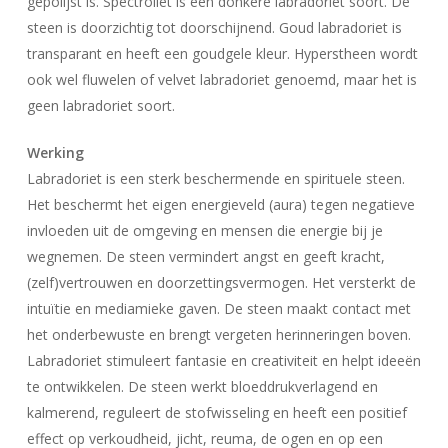
gepolijst is. Spectroliet is een donkere labradoriet soort. De
steen is doorzichtig tot doorschijnend. Goud labradoriet is
transparant en heeft een goudgele kleur. Hyperstheen wordt
ook wel fluwelen of velvet labradoriet genoemd, maar het is
geen labradoriet soort.
Werking
Labradoriet is een sterk beschermende en spirituele steen.
Het beschermt het eigen energieveld (aura) tegen negatieve
invloeden uit de omgeving en mensen die energie bij je
wegnemen. De steen vermindert angst en geeft kracht,
(zelf)vertrouwen en doorzettingsvermogen. Het versterkt de
intuïtie en mediamieke gaven. De steen maakt contact met
het onderbewuste en brengt vergeten herinneringen boven.
Labradoriet stimuleert fantasie en creativiteit en helpt ideeën
te ontwikkelen. De steen werkt bloeddrukverlagend en
kalmerend, reguleert de stofwisseling en heeft een positief
effect op verkoudheid, jicht, reuma, de ogen en op een