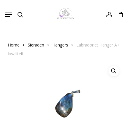
Skip
Menu
to
search
Close
account
Cart
Cart
main
content
Home
Sieraden
Hangers
Labradoriet Hanger A+
kwaliteit