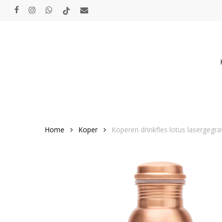
Skip
facebook
instagram
whatsapp
tiktok
email
to
main
content
Home
Koper
Koperen drinkfles lotus lasergegr