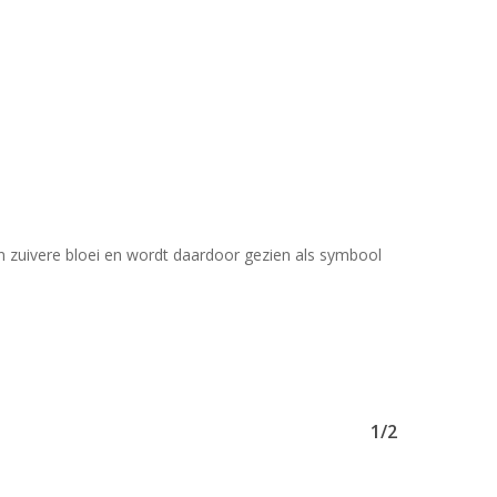
Geen producten in uw winkelwagen.
Go To Shop
n zuivere bloei en wordt daardoor gezien als symbool
1/2