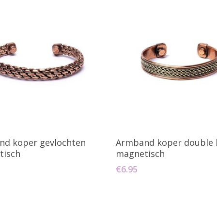
oevoegen Aan Winkelwagen
Toevoegen Aan Winkelw
d koper gevlochten
Armband koper double h
tisch
magnetisch
€
6.95