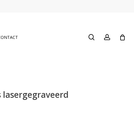
Close
Cart
search
account
CONTACT
s lasergegraveerd