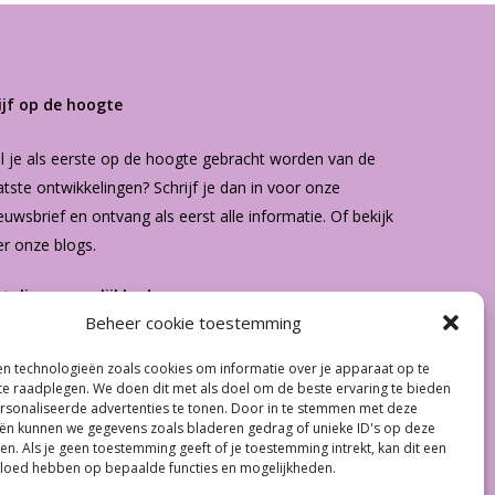
ijf op de hoogte
l je als eerste op de hoogte gebracht worden van de
atste ontwikkelingen? Schrijf je dan in voor onze
euwsbrief
en ontvang als eerst alle informatie. Of bekijk
er onze
blogs
.
etalingsmogelijkheden
Beheer cookie toestemming
n technologieën zoals cookies om informatie over je apparaat op te
€
0.00
 te raadplegen. We doen dit met als doel om de beste ervaring te bieden
sonaliseerde advertenties te tonen. Door in te stemmen met deze
ën kunnen we gegevens zoals bladeren gedrag of unieke ID's op deze
 Winkelwagen
Afrekenen
en. Als je geen toestemming geeft of je toestemming intrekt, kan dit een
vloed hebben op bepaalde functies en mogelijkheden.