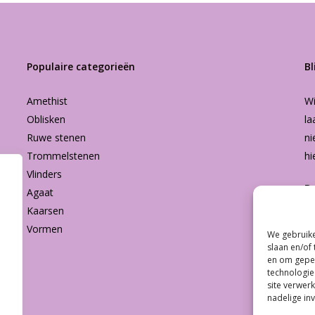
Populaire categorieën
Bl
Amethist
Wi
Oblisken
la
Ruwe stenen
ni
Trommelstenen
hi
Vlinders
B
Agaat
Kaarsen
Vormen
We gebruike
Subtotaal:
slaan en/of
en om geper
technologie
Bekijk
site verwerk
nadelige in