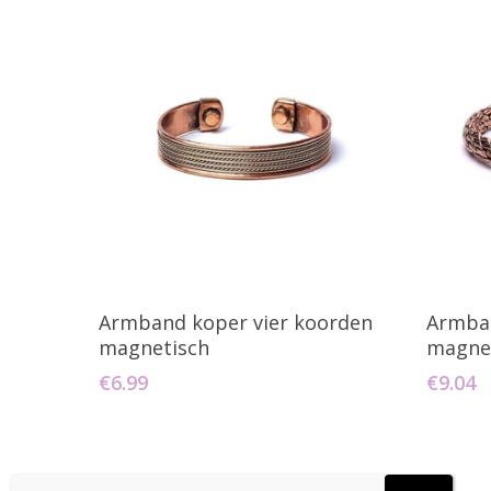
Toevoegen Aan Winkelwagen
T
Armband koper vier koorden
Armban
magnetisch
magne
€
6.99
€
9.04