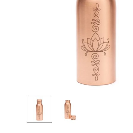
Hit enter to search or ESC to close