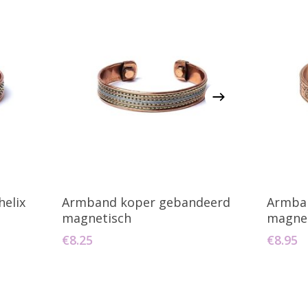
agen
Toevoegen Aan Winkelwagen
T
elix
Armband koper gebandeerd
Armban
magnetisch
magne
€
8.25
€
8.95