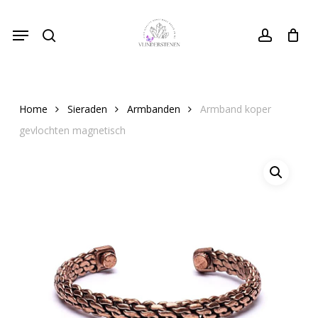
Skip
Menu
to
search
Close
account
Cart
Cart
main
content
Home
Sieraden
Armbanden
Armband koper
gevlochten magnetisch