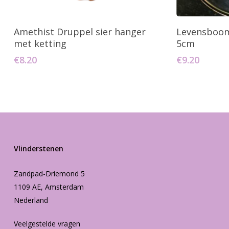
Toevoegen Aan Winkelwagen
Toevo
Amethist Druppel sier hanger
Levensboom
met ketting
5cm
€
8.20
€
9.20
Vlinderstenen
Zandpad-Driemond 5
1109 AE, Amsterdam
Nederland
Veelgestelde vragen