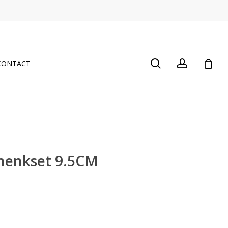
Close
Cart
search
account
CONTACT
henkset 9.5CM