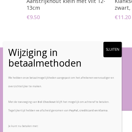
Aanstrijkhout klein met vilt 12-
Klanks
13cm
zwart,
€
9.50
€
11.20
Vlinderstenen
We hebben onze betaalmogelijkheden aangepast om het afrekenen eenvoudiger en
overzichtelijker te maken.
Zandpad-Driemond 5
1109 AE, Amsterdam
Met de toevoeging van
Bol Checkout
blijft het mogelijk om achteraf te betalen.
Nederland
Tegelijkertijd hebben we afscheid genomen van
PayPal, creditcard en Klarna
.
Veelgestelde vragen
Wij waarderen uw privacy
Retourbeleid
Je kunt nu betalen met: