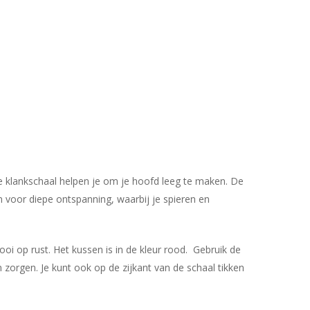
Geen producten in uw winkelwagen.
e klankschaal helpen je om je hoofd leeg te maken. De
n voor diepe ontspanning, waarbij je spieren en
Go To Shop
i op rust. Het kussen is in de kleur rood. Gebruik de
 zorgen. Je kunt ook op de zijkant van de schaal tikken