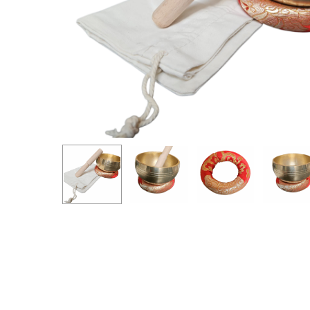
Hit enter to search or ESC to close