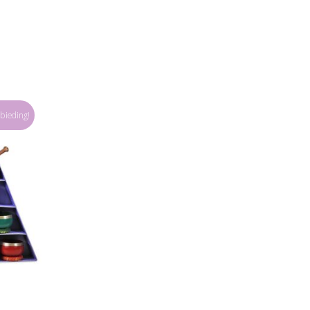
bieding!
agen