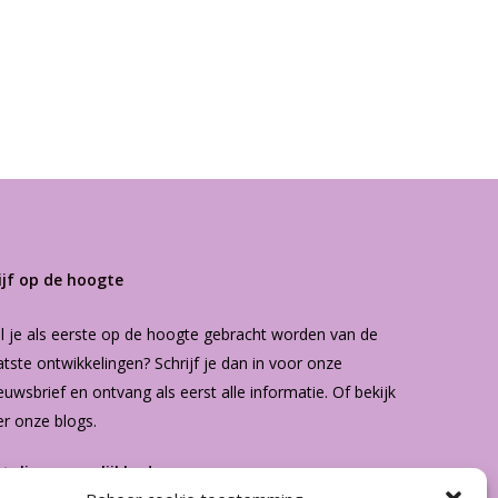
ijf op de hoogte
l je als eerste op de hoogte gebracht worden van de
atste ontwikkelingen? Schrijf je dan in voor onze
euwsbrief
en ontvang als eerst alle informatie. Of bekijk
er onze
blogs
.
etalingsmogelijkheden