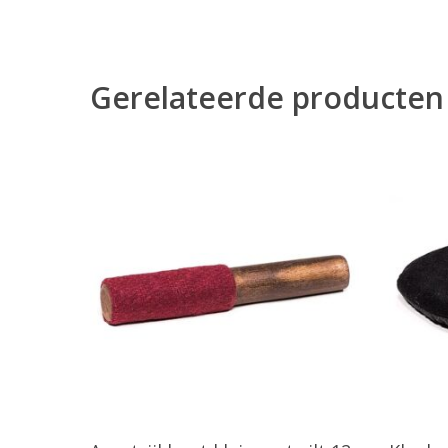
Gerelateerde producten
Toevoegen Aan Winkelwagen
T