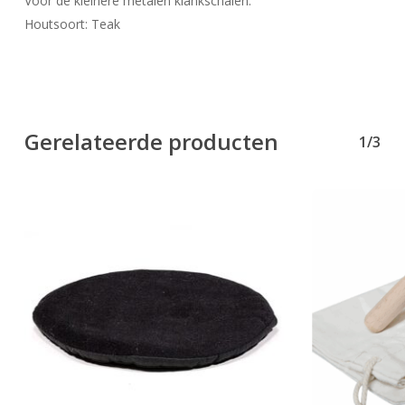
Voor de kleinere metalen klankschalen.
Houtsoort: Teak
Gerelateerde producten
1/3
Geen producten in uw winkelwagen.
Go To Shop