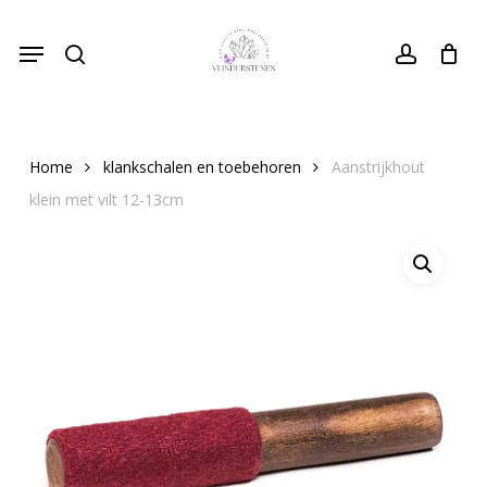
Skip
Menu
to
search
Close
account
Cart
Cart
main
content
Home
klankschalen en toebehoren
Aanstrijkhout
klein met vilt 12-13cm