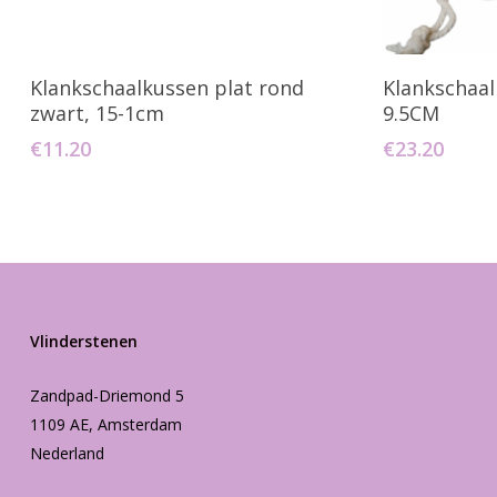
Toevoegen Aan Winkelwagen
Toevo
Klankschaalkussen plat rond
Klankschaal
zwart, 15-1cm
9.5CM
€
11.20
€
23.20
Vlinderstenen
Zandpad-Driemond 5
1109 AE, Amsterdam
Nederland