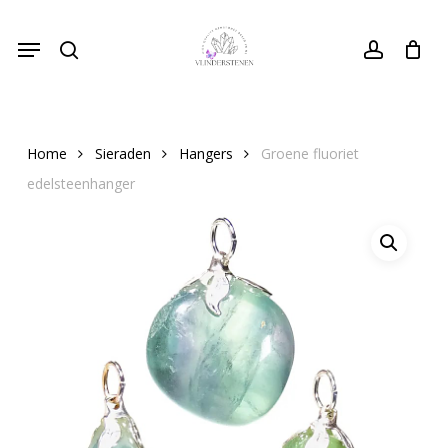
Skip
Menu
to
search
Close
account
Cart
Cart
main
content
Home
Sieraden
Hangers
Groene fluoriet
edelsteenhanger