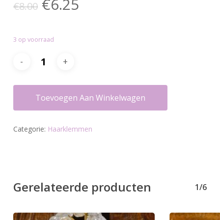
Oorspronkelijke
Huidige
€
6.25
€
8.00
prijs
prijs
was:
is:
3 op voorraad
€8.00.
€6.25.
Toevoegen Aan Winkelwagen
Categorie:
Haarklemmen
Gerelateerde producten
1/6