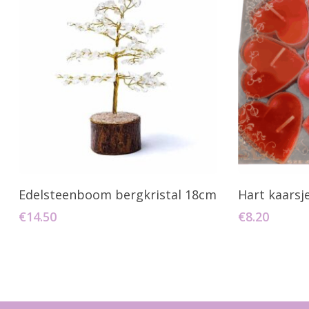
Toevoegen Aan Winkelwagen
Toevo
Edelsteenboom bergkristal 18cm
Hart kaarsj
€
14.50
€
8.20