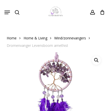
Skip
Menu
to
search
Close
account
Cart
Cart
main
content
Home
Home & Living
Wind/zonnevangers
Dromenvanger Levensboom amethist