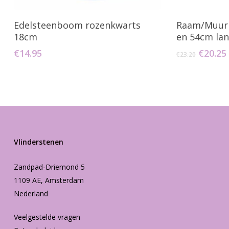
Toevoegen Aan Winkelwagen
Toevo
Edelsteenboom rozenkwarts
Raam/Muur
18cm
en 54cm la
Oorspr
€
14.95
€
20.25
€
23.20
prijs
was:
€23.20.
Vlinderstenen
Zandpad-Driemond 5
1109 AE, Amsterdam
Nederland
Veelgestelde vragen