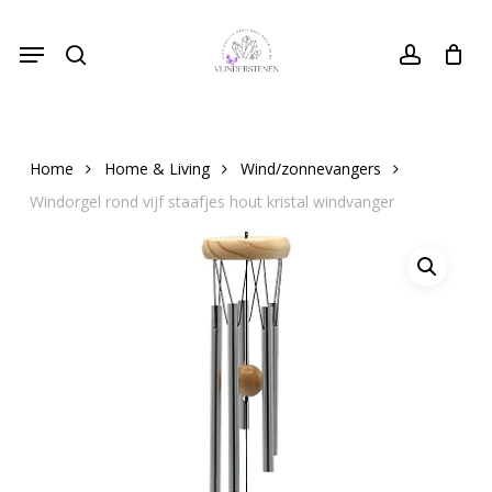
Skip
Menu
to
search
Close
account
Cart
Cart
main
content
Home
Home & Living
Wind/zonnevangers
Windorgel rond vijf staafjes hout kristal windvanger