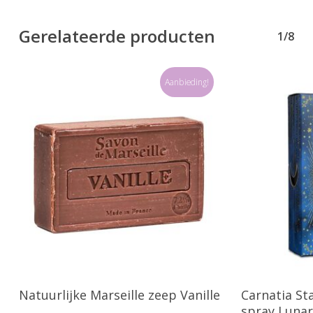
Gerelateerde producten
1/8
Aanbieding!
Toevoegen Aan Winkelwagen
Toevo
Natuurlijke Marseille zeep Vanille
Carnatia St
spray Lunar