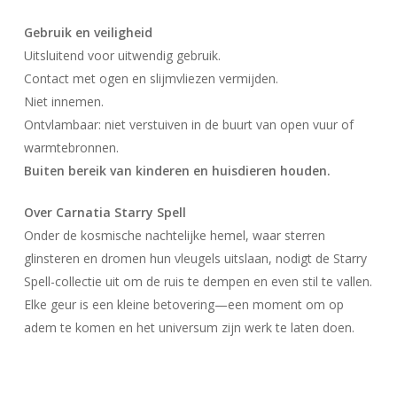
Gebruik en veiligheid
Uitsluitend voor uitwendig gebruik.
Contact met ogen en slijmvliezen vermijden.
Geen producten in uw winkelwagen.
Niet innemen.
Ontvlambaar: niet verstuiven in de buurt van open vuur of
Go To Shop
warmtebronnen.
Buiten bereik van kinderen en huisdieren houden.
Over Carnatia Starry Spell
Onder de kosmische nachtelijke hemel, waar sterren
glinsteren en dromen hun vleugels uitslaan, nodigt de Starry
Spell-collectie uit om de ruis te dempen en even stil te vallen.
Elke geur is een kleine betovering—een moment om op
adem te komen en het universum zijn werk te laten doen.