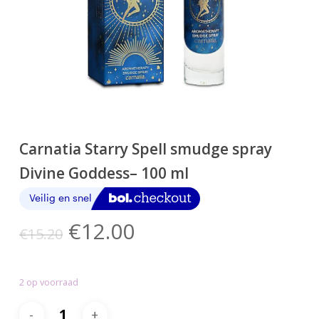
Carnatia Starry Spell smudge spray
Divine Goddess– 100 ml
Oorspronkelijke
Huidige
€
12.00
€
15.20
prijs
prijs
was:
is:
2 op voorraad
€15.20.
€12.00.