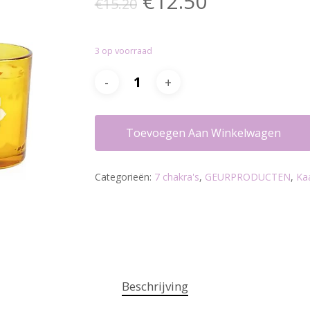
Oorspronkelijke
Huidige
€
12.50
€
15.20
prijs
prijs
was:
is:
3 op voorraad
€15.20.
€12.50.
Toevoegen Aan Winkelwagen
Categorieën:
7 chakra's
,
GEURPRODUCTEN
,
Kaa
Beschrijving