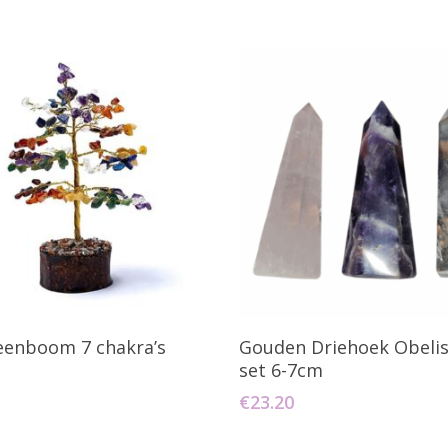
oevoegen Aan Winkelwagen
Toevoegen Aan Winkelw
eenboom 7 chakra’s
Gouden Driehoek Obeli
set 6-7cm
€
23.20