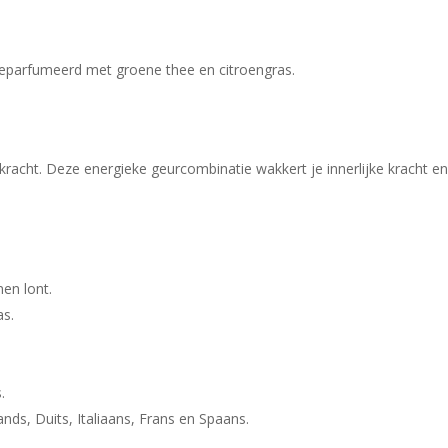
geparfumeerd met groene thee en citroengras.
skracht. Deze energieke geurcombinatie wakkert je innerlijke kracht 
en lont.
as.
.
ands, Duits, Italiaans, Frans en Spaans.