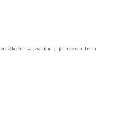
en zelfzekerheid aan waardoor je je empowered en in
Geen producten in uw winkelwagen.