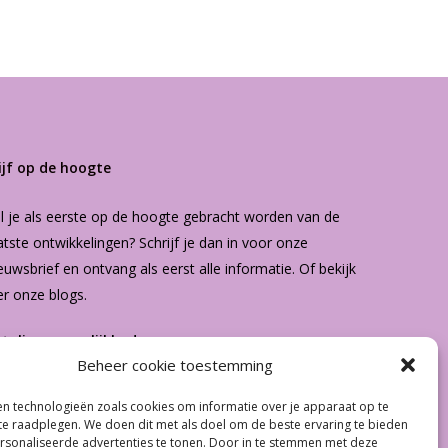
ijf op de hoogte
l je als eerste op de hoogte gebracht worden van de
atste ontwikkelingen? Schrijf je dan in voor onze
euwsbrief
en ontvang als eerst alle informatie. Of bekijk
er onze
blogs
.
etalingsmogelijkheden
Beheer cookie toestemming
n technologieën zoals cookies om informatie over je apparaat op te
€
0.00
 te raadplegen. We doen dit met als doel om de beste ervaring te bieden
sonaliseerde advertenties te tonen. Door in te stemmen met deze