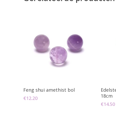
Toevoegen Aan Winkelwagen
T
Feng shui amethist bol
Edelst
18cm
€
12.20
€
14.50