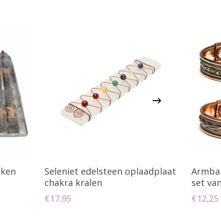
agen
Toevoegen Aan Winkelwagen
T
sken
Seleniet edelsteen oplaadplaat
Armba
chakra kralen
set va
€
17.95
€
12.25