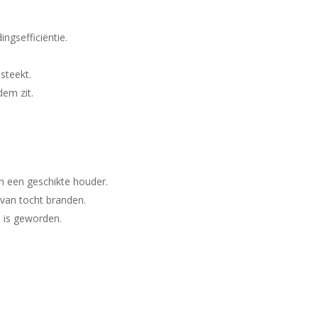
ngsefficiëntie.
steekt.
dem zit.
n een geschikte houder.
 van tocht branden.
d is geworden.