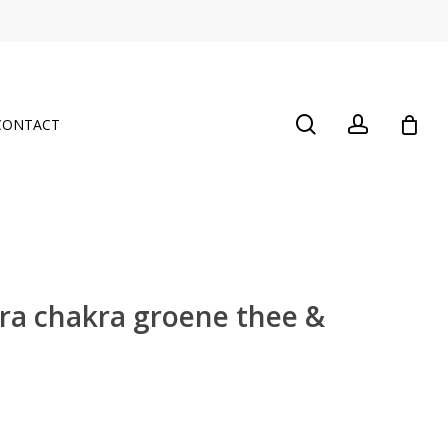
Close
Cart
search
account
CONTACT
ra chakra groene thee &