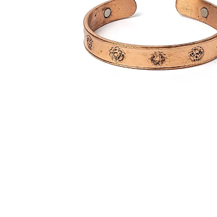
Hit enter to search or ESC to close