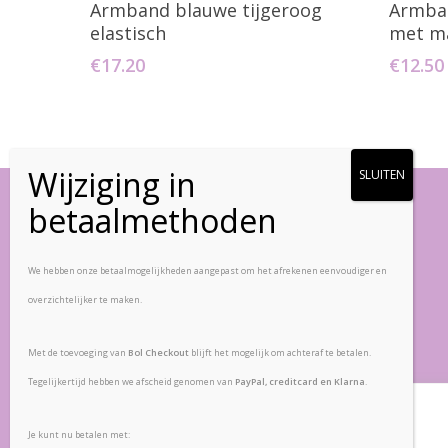
Armband blauwe tijgeroog
Armban
elastisch
met m
€
17.20
€
12.50
Vlinderstenen
We hebben onze betaalmogelijkheden aangepast om het afrekenen eenvoudiger en
overzichtelijker te maken.
Zandpad-Driemond 5
1109 AE, Amsterdam
Met de toevoeging van
Bol Checkout
blijft het mogelijk om achteraf te betalen.
Nederland
Tegelijkertijd hebben we afscheid genomen van
PayPal, creditcard en Klarna
.
Veelgestelde vragen
Wij waarderen uw privacy
Retourbeleid
Je kunt nu betalen met: