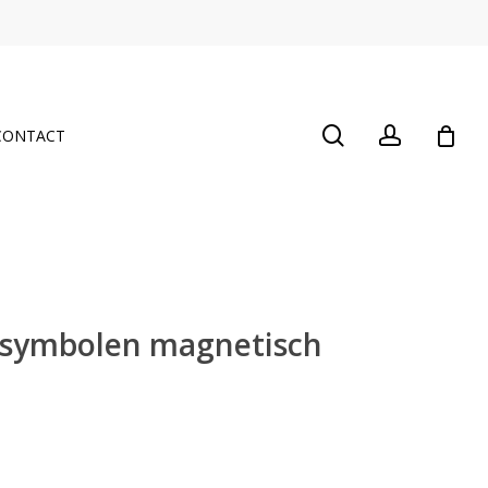
Close
Cart
search
account
CONTACT
symbolen magnetisch