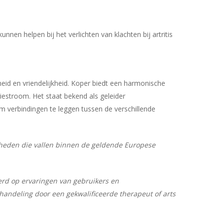
n helpen bij het verlichten van klachten bij artritis
heid en vriendelijkheid. Koper biedt een harmonische
giestroom. Het staat bekend als geleider
om verbindingen te leggen tussen de verschillende
Geen producten in uw winkelwagen.
eelheden die vallen binnen de geldende Europese
Go To Shop
erd op ervaringen van gebruikers en
andeling door een gekwalificeerde therapeut of arts