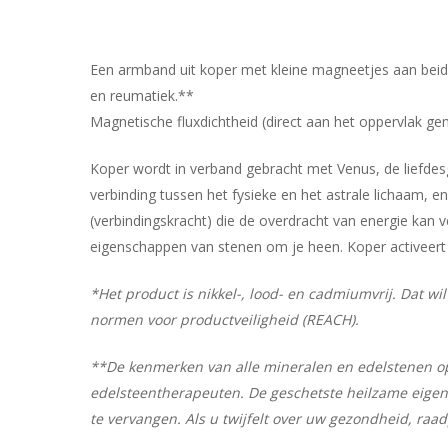
Een armband uit koper met kleine magneetjes aan beide
en reumatiek.**
Magnetische fluxdichtheid (direct aan het oppervlak g
Koper wordt in verband gebracht met Venus, de liefdesg
verbinding tussen het fysieke en het astrale lichaam, e
(verbindingskracht) die de overdracht van energie kan 
eigenschappen van stenen om je heen. Koper activeert 
*Het product is nikkel-, lood- en cadmiumvrij. Dat w
normen voor productveiligheid (REACH).
**De kenmerken van alle mineralen en edelstenen op
edelsteentherapeuten. De geschetste heilzame eigen
te vervangen. Als u twijfelt over uw gezondheid, raa