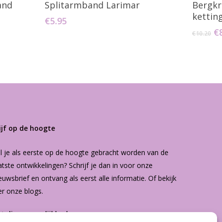
and
Splitarmband Larimar
Bergkr
kettin
€
5.95
O
€
€
10.20
pr
w
€1
ijf op de hoogte
l je als eerste op de hoogte gebracht worden van de
atste ontwikkelingen? Schrijf je dan in voor onze
euwsbrief
en ontvang als eerst alle informatie. Of bekijk
er onze
blogs
.
etalingsmogelijkheden