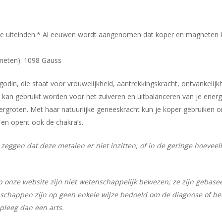
 uiteinden.* Al eeuwen wordt aangenomen dat koper en magneten kunne
emeten): 1098 Gauss
odin, die staat voor vrouwelijkheid, aantrekkingskracht, ontvankelijk
n kan gebruikt worden voor het zuiveren en uitbalanceren van je ener
vergroten. Met haar natuurlijke geneeskracht kun je koper gebruiken 
en opent ook de chakra’s.
il zeggen dat deze metalen er niet inzitten, of in de geringe hoev
 onze website zijn niet wetenschappelijk bewezen; ze zijn gebase
schappen zijn op geen enkele wijze bedoeld om de diagnose of beh
dpleeg dan een arts.