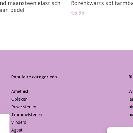
d maansteen elastisch
Rozenkwarts splitarmb
aan bedel
€
5.95
Populaire categorieën
Bl
Amethist
Wi
Oblisken
la
Ruwe stenen
ni
Trommelstenen
hi
Vlinders
B
Agaat