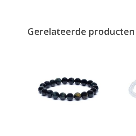
Gerelateerde producten
Toevoegen Aan Winkelwagen
T