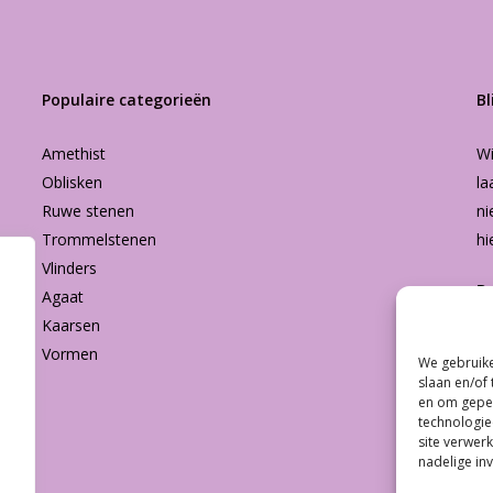
Populaire categorieën
Bl
Amethist
Wi
Oblisken
la
Ruwe stenen
ni
Trommelstenen
hi
Vlinders
B
Agaat
Kaarsen
Vormen
We gebruike
Subtotaal:
slaan en/of
en om geper
technologie
Bekijk
site verwerk
nadelige in