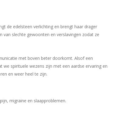
ngt de edelsteen verlichting en brengt haar drager
nnen van slechte gewoonten en verslavingen zodat ze
Geen producten in uw winkelwagen.
ommunicatie met boven beter doorkomt. Alsof een
Go To Shop
at we spirituele wezens zijn met een aardse ervaring en
eren en weer heel te zijn.
pijn, migraine en slaapproblemen.