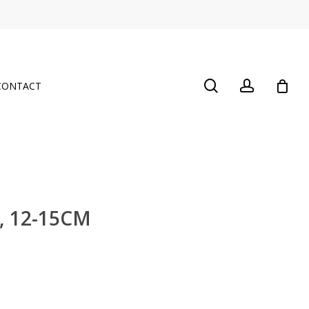
Close
Cart
search
account
CONTACT
, 12-15CM