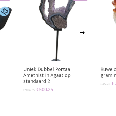
agen
Toevoegen Aan Winkelwagen
T
Uniek Dubbel Portaal
Ruwe c
Amethist in Agaat op
gram n
standaard 2
O
€
€
45.20
pr
Oorspronkelijke
Huidige
€
500.25
€
904.25
w
prijs
prijs
€4
was:
is:
€904.25.
€500.25.