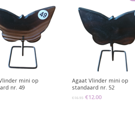
oevoegen Aan Winkelwagen
Toevoegen Aan Winkelw
Vlinder mini op
Agaat Vlinder mini op
ard nr. 49
standaard nr. 52
Oorspronkelijke
Huidige
€
12.00
€
16.95
prijs
prijs
was:
is:
€16.95.
€12.00.