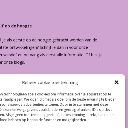
ijf op de hoogte
l je als eerste op de hoogte gebracht worden van de
atste ontwikkelingen? Schrijf je dan in voor onze
euwsbrief
en ontvang als eerst alle informatie. Of bekijk
er onze
blogs
.
etalingsmogelijkheden
Beheer cookie toestemming
n technologieën zoals cookies om informatie over je apparaat op te
€
0.00
 te raadplegen. We doen dit met als doel om de beste ervaring te bieden
sonaliseerde advertenties te tonen. Door in te stemmen met deze
ën kunnen we gegevens zoals bladeren gedrag of unieke ID's op deze
 Winkelwagen
Afrekenen
en. Als je geen toestemming geeft of je toestemming intrekt, kan dit een
vloed hebben op bepaalde functies en mogelijkheden.