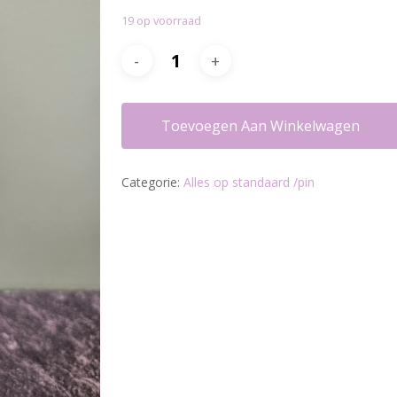
19 op voorraad
Toevoegen Aan Winkelwagen
Categorie:
Alles op standaard /pin