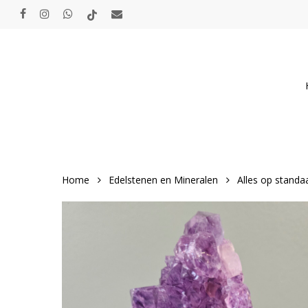
Skip
facebook
instagram
whatsapp
tiktok
email
to
main
content
Home
Edelstenen en Mineralen
Alles op standaa