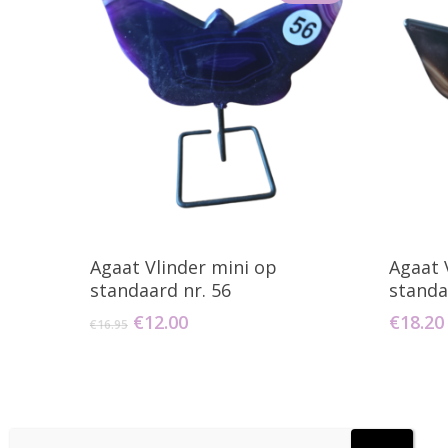
Toevoegen Aan Winkelwagen
T
Agaat Vlinder mini op
Agaat 
standaard nr. 56
standa
Oorspronkelijke
Huidige
€
12.00
€
18.20
€
16.95
prijs
prijs
was:
is:
€16.95.
€12.00.