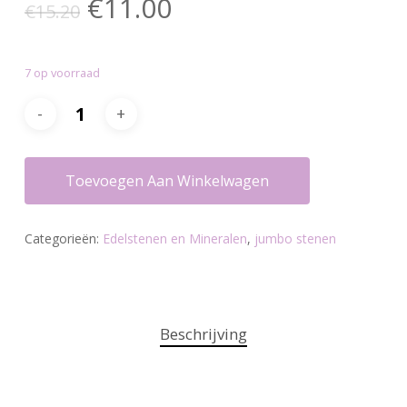
Oorspronkelijke
Huidige
€
11.00
€
15.20
prijs
prijs
was:
is:
7 op voorraad
€15.20.
€11.00.
Toevoegen Aan Winkelwagen
Categorieën:
Edelstenen en Mineralen
,
jumbo stenen
Beschrijving