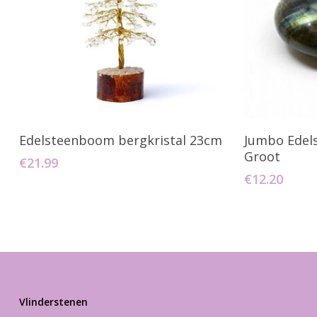
Toevoegen Aan Winkelwagen
Toevo
Edelsteenboom bergkristal 23cm
Jumbo Edel
Groot
€
21.99
€
12.20
Vlinderstenen