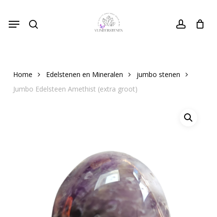
Skip
Menu
to
search
Close
account
Cart
Cart
main
content
Home
Edelstenen en Mineralen
jumbo stenen
Jumbo Edelsteen Amethist (extra groot)