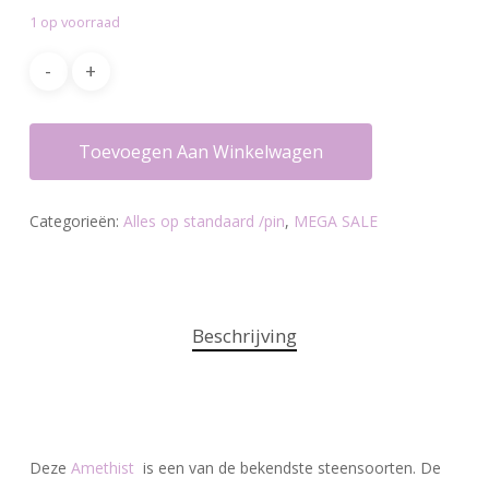
was:
is:
1 op voorraad
€16.95.
€12.00.
Toevoegen Aan Winkelwagen
Categorieën:
Alles op standaard /pin
,
MEGA SALE
Beschrijving
Deze
Amethist
is een van de bekendste steensoorten. De