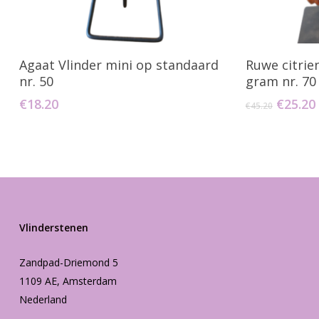
Toevoegen Aan Winkelwagen
Toevo
Agaat Vlinder mini op standaard
Ruwe citrie
nr. 50
gram nr. 70
Oorspr
€
18.20
€
25.20
€
45.20
prijs
was:
€45.20.
Vlinderstenen
Zandpad-Driemond 5
1109 AE, Amsterdam
Nederland