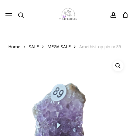
Skip
Menu
to
search
Close
account
Cart
Cart
main
content
Home
SALE
MEGA SALE
Amethist op pin nr.89