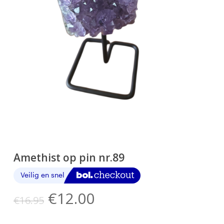
Amethist op pin nr.89
Oorspronkelijke
Huidige
€
12.00
€
16.95
prijs
prijs