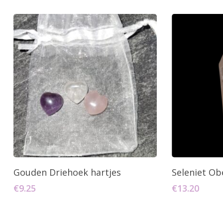
Toevoegen Aan Winkelwagen
Toevo
Gouden Driehoek hartjes
Seleniet Ob
€
9.25
€
13.20