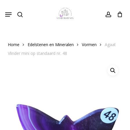
Skip
Menu
to
search
Close
account
Cart
Cart
main
content
Home
Edelstenen en Mineralen
Vormen
Agaat
Vlinder mini op standaard nr. 48