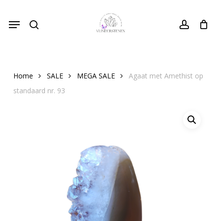
Skip
Menu
to
search
Close
account
Cart
Cart
main
content
Home
SALE
MEGA SALE
Agaat met Amethist op
standaard nr. 93