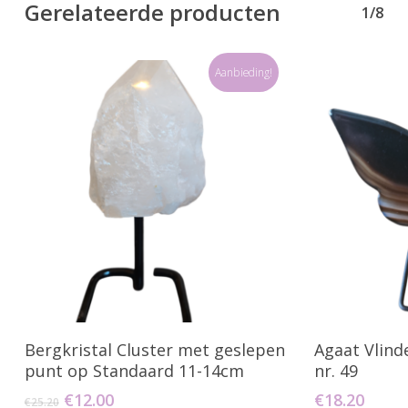
Gerelateerde producten
1/8
Aanbieding!
Toevoegen Aan Winkelwagen
Toevo
Bergkristal Cluster met geslepen
Agaat Vlind
punt op Standaard 11-14cm
nr. 49
Oorspronkelijke
Huidige
€
12.00
€
18.20
€
25.20