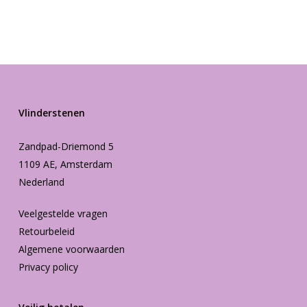
prijs
prijs
was:
is:
€25.20.
€12.00.
Vlinderstenen
Zandpad-Driemond 5
1109 AE, Amsterdam
Nederland
Veelgestelde vragen
Retourbeleid
Algemene voorwaarden
Privacy policy