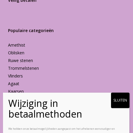
Veilig betalen
Populaire categorieën
Amethist
Oblisken
Ruwe stenen
Trommelstenen
Vlinders
Agaat
Kaarsen
Vormen
Blijf op de hoogte
We hebben onze betaalmogelijkheden aangepast om het afrekenen eenvoudiger en