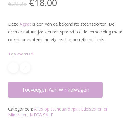
Oorspronkelijke
Huidige
€
18.00
€
29.25
prijs
prijs
was:
is:
Deze
Agaat
is een van de bekendste steensoorten. De
€29.25.
€18.00.
diverse natuurlijke kleuren spreekt tot de verbeelding maar
ook haar esoterische eigenschappen zijn niet mis.
1 op voorraad
Toevoegen Aan Winkelwagen
Categorieën:
Alles op standaard /pin
,
Edelstenen en
Mineralen
,
MEGA SALE