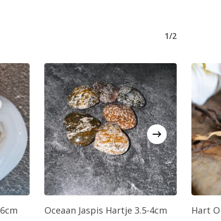
1/2
agen
Toevoegen Aan Winkelwagen
T
 6cm
Oceaan Jaspis Hartje 3.5-4cm
Hart O