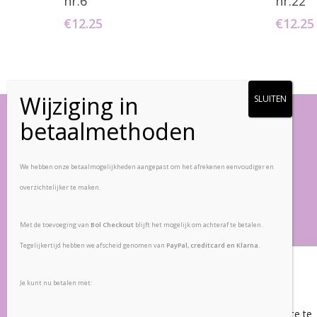
nr.6
nr.22
€
12.25
€
12.25
Vlinderstenen
We hebben onze betaalmogelijkheden aangepast om het afrekenen eenvoudiger en
overzichtelijker te maken.
Zandpad-Driemond 5
1109 AE, Amsterdam
Met de toevoeging van
Bol Checkout
blijft het mogelijk om achteraf te betalen.
Nederland
Tegelijkertijd hebben we afscheid genomen van
PayPal, creditcard en Klarna
.
Veelgestelde vragen
Wij waarderen uw privacy
Retourbeleid
Je kunt nu betalen met:
Algemene voorwaarden
Wij gebruiken cookies om uw ervaring op onze website te