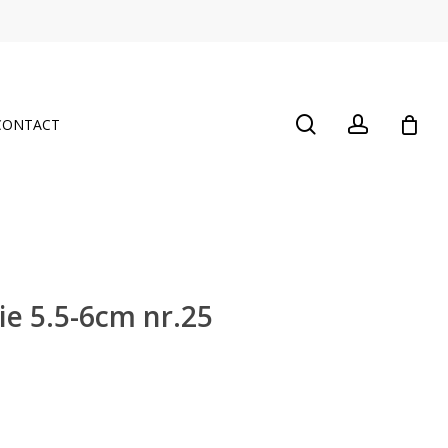
Close
Cart
search
account
CONTACT
e 5.5-6cm nr.25