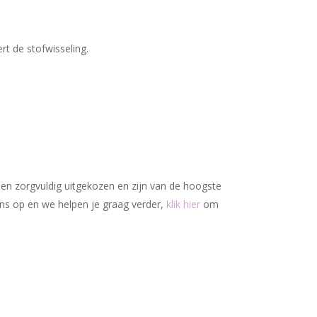
Geen producten in uw winkelwagen.
Go To Shop
rt de stofwisseling.
den zorgvuldig uitgekozen en zijn van de hoogste
ons op en we helpen je graag verder,
klik hier
om