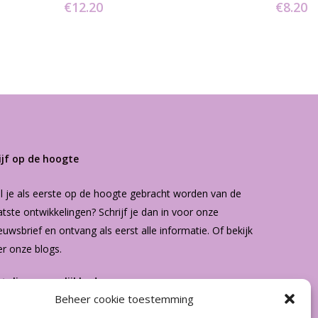
€
12.20
€
8.20
ijf op de hoogte
l je als eerste op de hoogte gebracht worden van de
atste ontwikkelingen? Schrijf je dan in voor onze
euwsbrief
en ontvang als eerst alle informatie. Of bekijk
er onze
blogs
.
etalingsmogelijkheden
Beheer cookie toestemming