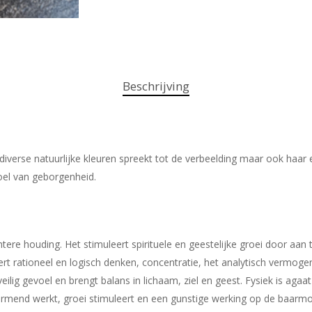
Beschrijving
verse natuurlijke kleuren spreekt tot de verbeelding maar ook haar es
oel van geborgenheid.
ere houding. Het stimuleert spirituele en geestelijke groei door aan t
ert rationeel en logisch denken, concentratie, het analytisch vermog
ilig gevoel en brengt balans in lichaam, ziel en geest. Fysiek is ag
rmend werkt, groei stimuleert en een gunstige werking op de baarmo