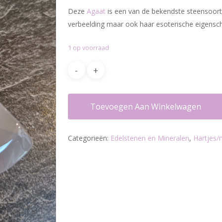
Deze
Agaat
is een van de bekendste steensoorte
verbeelding maar ook haar esoterische eigensch
1 op voorraad
Toevoegen Aan Winkelwagen
Categorieën:
Edelstenen en Mineralen
,
Hartjes/