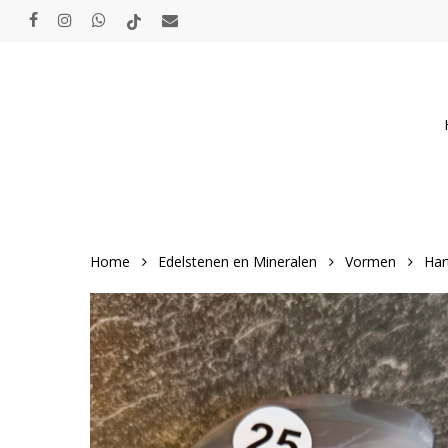
Skip
facebook
instagram
whatsapp
tiktok
email
to
main
content
Home
Edelstenen en Mineralen
Vormen
Har