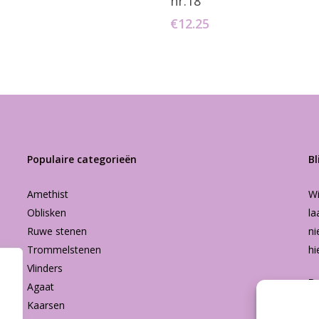
nr.18
€
12.25
Populaire categorieën
Bl
Amethist
Wi
Oblisken
la
Ruwe stenen
ni
Trommelstenen
hi
Vlinders
B
Agaat
Kaarsen