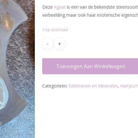
Deze
Agaat
is een van de bekendste steensoorte
verbeelding maar ook haar esoterische eigensch
1 op voorraad
Toevoegen Aan Winkelwagen
Categorieën:
Edelstenen en Mineralen
,
Hartjes/