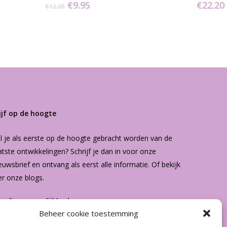
Oorspronkelijke
Huidige
€
9.95
€
22.20
€
12.20
prijs
prijs
was:
is:
€12.20.
€9.95.
ijf op de hoogte
l je als eerste op de hoogte gebracht worden van de
atste ontwikkelingen? Schrijf je dan in voor onze
euwsbrief
en ontvang als eerst alle informatie. Of bekijk
er onze
blogs
.
etalingsmogelijkheden
Beheer cookie toestemming