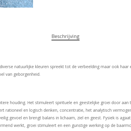
Beschrijving
verse natuurlijke kleuren spreekt tot de verbeelding maar ook haar es
oel van geborgenheid.
ere houding. Het stimuleert spirituele en geestelijke groei door aan t
ert rationeel en logisch denken, concentratie, het analytisch vermog
ilig gevoel en brengt balans in lichaam, ziel en geest. Fysiek is ag
rmend werkt, groei stimuleert en een gunstige werking op de baarmo