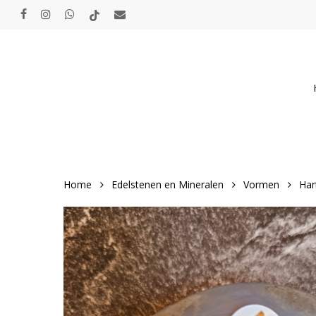
Skip
facebook
instagram
whatsapp
tiktok
email
to
main
content
Home
Edelstenen en Mineralen
Vormen
Har