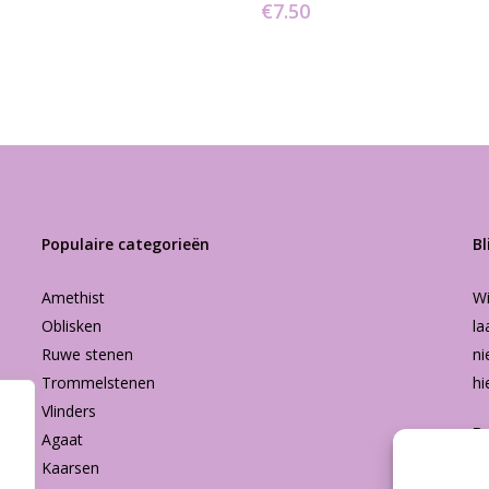
€
7.50
Populaire categorieën
Bl
Amethist
Wi
Oblisken
la
Ruwe stenen
ni
Trommelstenen
hi
Vlinders
B
Agaat
Kaarsen