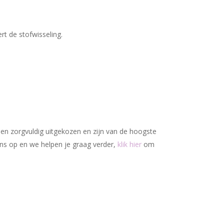
Geen producten in uw winkelwagen.
Go To Shop
rt de stofwisseling.
den zorgvuldig uitgekozen en zijn van de hoogste
ons op en we helpen je graag verder,
klik hier
om