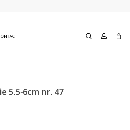
Close
Cart
search
account
CONTACT
e 5.5-6cm nr. 47