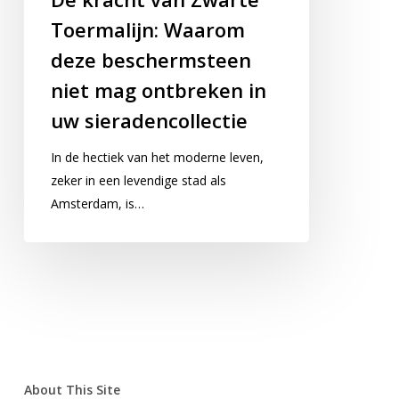
Toermalijn: Waarom
deze beschermsteen
Geen producten in uw winkelwagen.
niet mag ontbreken in
Go To Shop
uw sieradencollectie
In de hectiek van het moderne leven,
zeker in een levendige stad als
Amsterdam, is…
About This Site