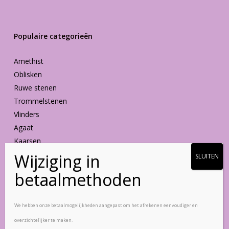
Populaire categorieën
Amethist
Oblisken
Ruwe stenen
Trommelstenen
Vlinders
Agaat
Kaarsen
Vormen
Blijf op de hoogte
We hebben onze betaalmogelijkheden aangepast om het afrekenen eenvoudiger en
overzichtelijker te maken.