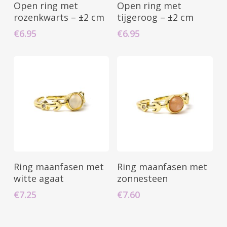
Toevoegen Aan
Toevoegen Aan
Open ring met
Open ring met
Winkelwagen
Winkelwagen
rozenkwarts – ±2 cm
tijgeroog – ±2 cm
€
6.95
€
6.95
Geen producten in uw winkelwagen.
Toevoegen Aan
Toevoegen Aan
Ring maanfasen met
Ring maanfasen met
Go To Shop
Winkelwagen
Winkelwagen
witte agaat
zonnesteen
€
7.25
€
7.60