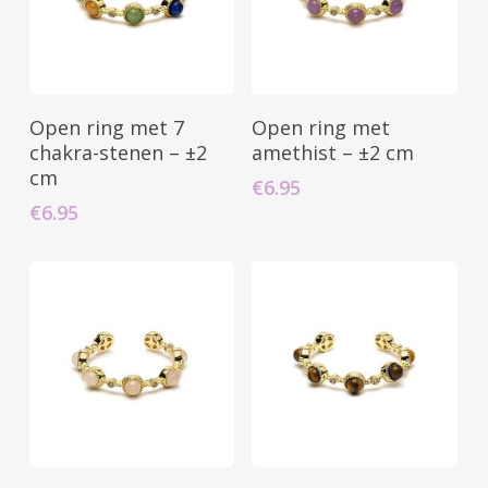
Toevoegen Aan
Toevoegen Aan
Open ring met 7
Open ring met
Winkelwagen
Winkelwagen
chakra-stenen – ±2
amethist – ±2 cm
cm
€
6.95
€
6.95