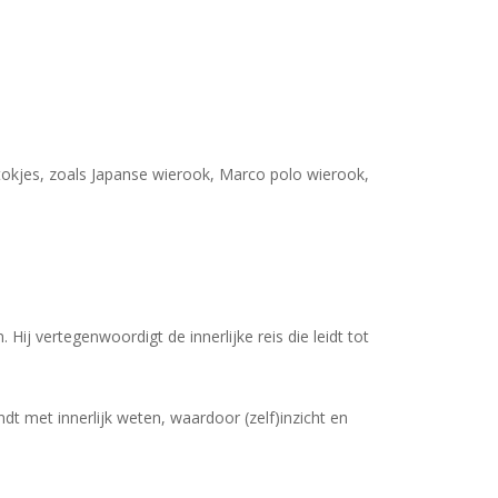
tokjes, zoals Japanse wierook, Marco polo wierook,
Geen producten in uw winkelwagen.
Go To Shop
ij vertegenwoordigt de innerlijke reis die leidt tot
dt met innerlijk weten, waardoor (zelf)inzicht en