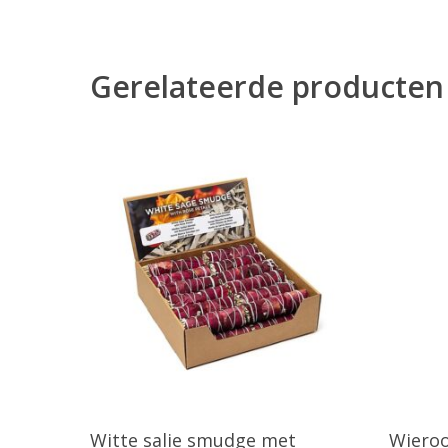
Gerelateerde producten
Toevoegen Aan Winkelwagen
T
Witte salie smudge met
Wieroo