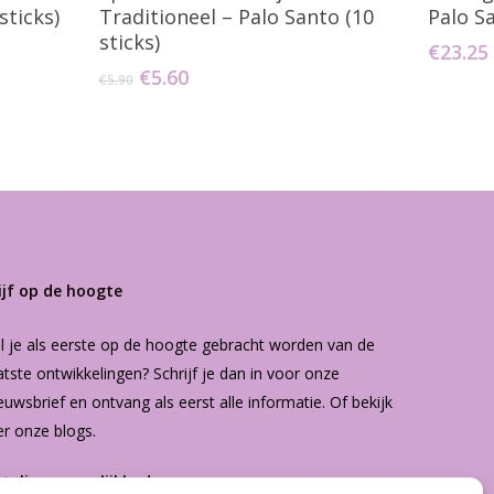
sticks)
Traditioneel – Palo Santo (10
Palo S
sticks)
€
23.25
Oorspronkelijke
Huidige
€
5.60
€
5.90
prijs
prijs
was:
is:
€5.90.
€5.60.
ijf op de hoogte
l je als eerste op de hoogte gebracht worden van de
atste ontwikkelingen? Schrijf je dan in voor onze
euwsbrief
en ontvang als eerst alle informatie. Of bekijk
er onze
blogs
.
etalingsmogelijkheden