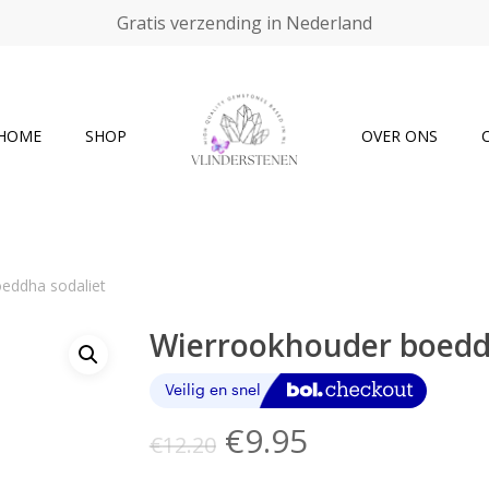
Gratis verzending in Nederland
Cart
HOME
SHOP
OVER ONS
eddha sodaliet
Wierrookhouder boedd
Oorspronkelijke
Huidige
€
9.95
€
12.20
prijs
prijs