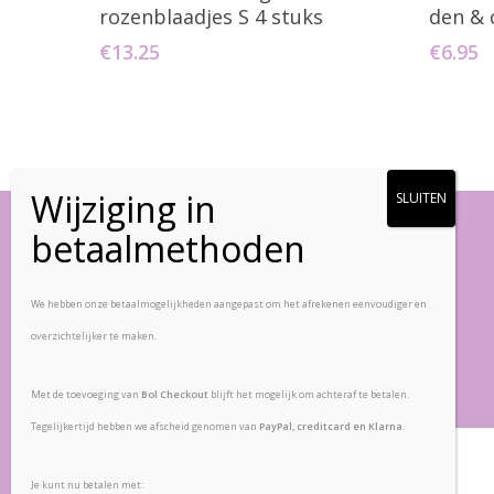
rozenblaadjes S 4 stuks
den & 
€
13.25
€
6.95
Vlinderstenen
We hebben onze betaalmogelijkheden aangepast om het afrekenen eenvoudiger en
overzichtelijker te maken.
Zandpad-Driemond 5
1109 AE, Amsterdam
Met de toevoeging van
Bol Checkout
blijft het mogelijk om achteraf te betalen.
Nederland
Tegelijkertijd hebben we afscheid genomen van
PayPal, creditcard en Klarna
.
Veelgestelde vragen
Wij waarderen uw privacy
Retourbeleid
Je kunt nu betalen met: