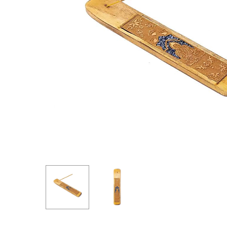
Hit enter to search or ESC to close