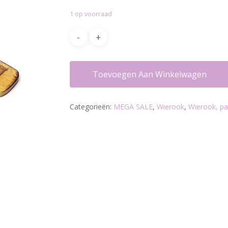
was:
is:
1 op voorraad
€12.20.
€9.95.
Toevoegen Aan Winkelwagen
Categorieën:
MEGA SALE
,
Wierook
,
Wierook, pa