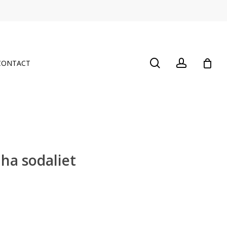
Close
Cart
search
account
CONTACT
ha sodaliet