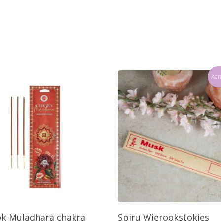
Aan
oevoegen Aan Winkelwagen
Toevoegen Aan Winkelw
k Muladhara chakra
Spiru Wierookstokjes