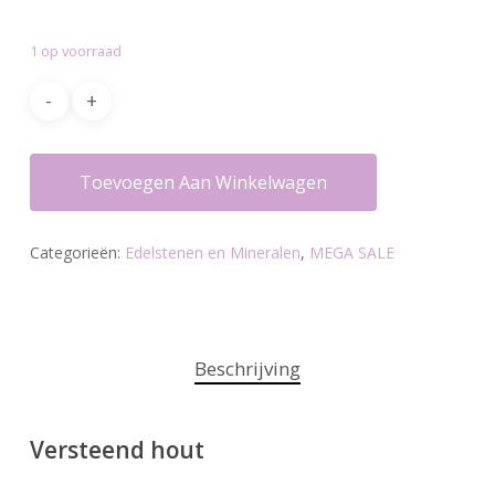
prijs
prijs
was:
is:
1 op voorraad
€15.20.
€9.95.
Toevoegen Aan Winkelwagen
Categorieën:
Edelstenen en Mineralen
,
MEGA SALE
Beschrijving
Versteend hout