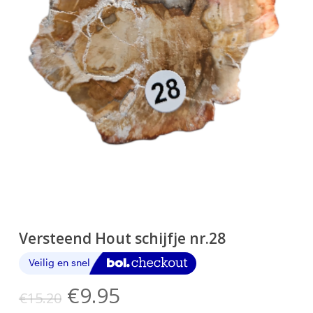
Versteend Hout schijfje nr.28
Oorspronkelijke
Huidige
€
9.95
€
15.20