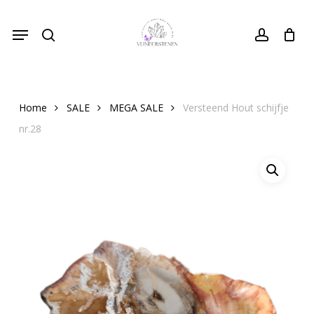
Skip
Menu
to
search
Close
account
Cart
Cart
main
content
Home
SALE
MEGA SALE
Versteend Hout schijfje
nr.28