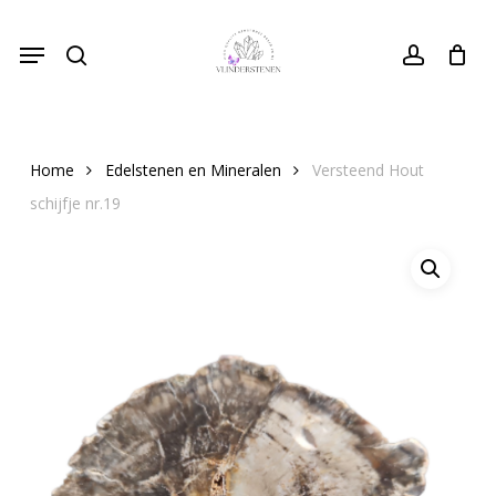
Skip
Menu
to
search
Close
account
Cart
Cart
main
content
Home
Edelstenen en Mineralen
Versteend Hout
schijfje nr.19