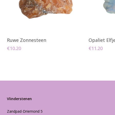
Toevoegen Aan Winkelwagen
Toevo
Ruwe Zonnesteen
Opaliet Elfj
€
10.20
€
11.20
Vlinderstenen
Zandpad-Driemond 5