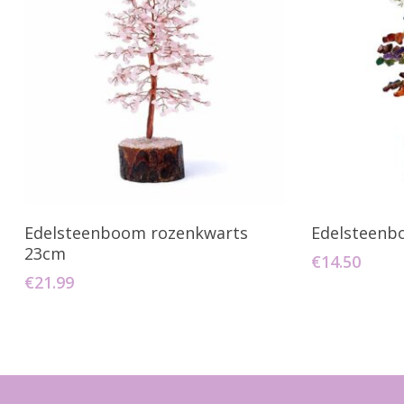
Geen producten in uw winkelwagen.
Go To Shop
Toevoegen Aan Winkelwagen
Toevo
Edelsteenboom rozenkwarts
Edelsteenb
23cm
€
14.50
€
21.99