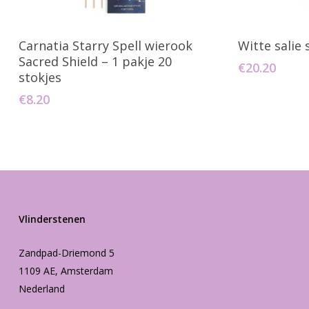
Toevoegen Aan Winkelwagen
Toevo
Carnatia Starry Spell wierook
Witte salie
Sacred Shield – 1 pakje 20
€
20.20
stokjes
€
8.20
Vlinderstenen
Zandpad-Driemond 5
1109 AE, Amsterdam
Nederland