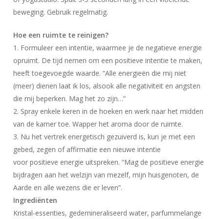
beweging. Gebruik regelmatig.
Hoe een ruimte te reinigen?
1. Formuleer een intentie, waarmee je de negatieve energie
opruimt. De tijd nemen om een ​​positieve intentie te maken,
heeft toegevoegde waarde. “Alle energieën die mij niet
Geen producten in uw winkelwagen.
(meer) dienen laat ik los, alsook alle negativiteit en angsten
die mij beperken. Mag het zo zijn…”
Go To Shop
2. Spray enkele keren in de hoeken en werk naar het midden
van de kamer toe. Wapper het aroma door de ruimte.
3. Nu het vertrek energetisch gezuiverd is, kun je met een
gebed, zegen of affirmatie een nieuwe intentie
voor positieve energie uitspreken. “Mag de positieve energie
bijdragen aan het welzijn van mezelf, mijn huisgenoten, de
Aarde en alle wezens die er leven”.
Ingrediënten
Kristal-essenties, gedemineraliseerd water, parfummelange