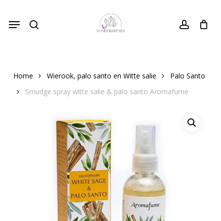
Skip
Menu
to
search
Close
account
Cart
Cart
main
content
Home
Wierook, palo santo en Witte salie
Palo Santo
Smudge spray witte salie & palo santo Aromafume