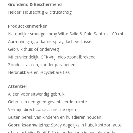
​Grondend & Beschermend
Helder, Houtachtig & citrucachtig
Productkenmerken
Natuurlijke smudge spray Witte Salie & Palo Santo – 100 ml
Aura-reiniging of kamerspray, luchtverfrisser
Gebruik thuis of onderweg
Milieuvriendelijk, CFK-vrij, niet-ozonafbrekend
Zonder ftalaten, zonder parabenen
Herbruikbare en recyclebare fles
Attentie!
Alleen voor uitwendig gebruik
Gebruik in een goed geventileerde ruimte
Vermijd direct contact met de ogen
Buiten bereik van kinderen en huisdieren houden
Gebruiksaanwijzing:
Spray dagelijks in huis, kantoor, auto
of yogastudio. Spuit 3-5 seconden lang in een vloeiende