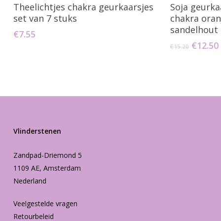
Toevoegen Aan Winkelwagen
Toevo
Theelichtjes chakra geurkaarsjes
Soja geurka
set van 7 stuks
chakra ora
sandelhout
€
7.55
Oorspr
€
12.50
€
15.20
prijs
was:
€15.20.
Vlinderstenen
Zandpad-Driemond 5
1109 AE, Amsterdam
Nederland
Veelgestelde vragen
Retourbeleid