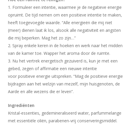
1. Formuleer een intentie, waarmee je de negatieve energie
opruimt. De tijd nemen om een ​​positieve intentie te maken,
heeft toegevoegde waarde. “Alle energieën die mij niet
(meer) dienen laat ik los, alsook alle negativiteit en angsten
die mij beperken. Mag het zo zijn…”
Geen producten in uw winkelwagen.
2. Spray enkele keren in de hoeken en werk naar het midden
van de kamer toe. Wapper het aroma door de ruimte.
Go To Shop
3. Nu het vertrek energetisch gezuiverd is, kun je met een
gebed, zegen of affirmatie een nieuwe intentie
voor positieve energie uitspreken. “Mag de positieve energie
bijdragen aan het welzijn van mezelf, mijn huisgenoten, de
Aarde en alle wezens die er leven”.
Ingrediënten
Kristal-essenties, gedemineraliseerd water, parfummelange
met essentiële oliën, parabenen-vrij conserveringsmiddel.