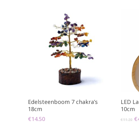
Toevoegen Aan Winkelwagen
T
Edelsteenboom 7 chakra’s
LED La
18cm
10cm
O
€
14.50
€
€
11.20
pr
w
€1