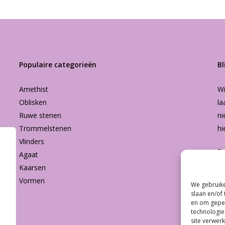
Populaire categorieën
Bl
Amethist
Wi
Oblisken
la
Ruwe stenen
ni
Trommelstenen
hi
Vlinders
B
Agaat
Kaarsen
Vormen
We gebruike
Subtotaal:
slaan en/of
en om geper
technologie
Bekijk
site verwerk