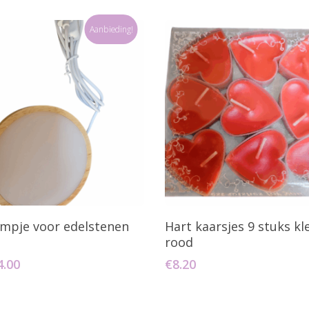
Aanbieding!
oevoegen Aan Winkelwagen
Toevoegen Aan Winkelw
mpje voor edelstenen
Hart kaarsjes 9 stuks kl
rood
orspronkelijke
Huidige
4.00
€
8.20
ijs
prijs
as:
is:
1.20.
€4.00.