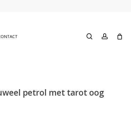
Close
Cart
search
account
CONTACT
luweel petrol met tarot oog