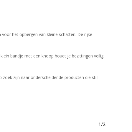
voor het opbergen van kleine schatten. De rijke
Geen producten in uw winkelwagen.
klein bandje met een knoop houdt je bezittingen veilig
Go To Shop
op zoek zijn naar onderscheidende producten die stijl
1/2