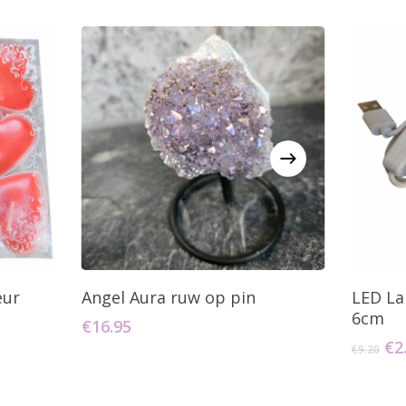
agen
Toevoegen Aan Winkelwagen
T
eur
Angel Aura ruw op pin
LED La
6cm
€
16.95
Oo
€
2
€
9.20
pri
wa
€9.