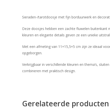
Sieraden-/tarotdoosje met fijn borduurwerk en decorati
Deze doosjes hebben een zachte fluwelen buitenkant me
kleuren en elegante details geven ze een unieke uitstralin
Met een afmeting van 11×15,5×5 cm zijn ze ideaal voor s
opgeborgen.
Verkrijgbaar in verschillende kleuren en thema’s, sluite
combineren met praktisch design.
Gerelateerde producten