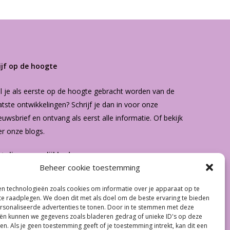
ijf op de hoogte
l je als eerste op de hoogte gebracht worden van de
atste ontwikkelingen? Schrijf je dan in voor onze
euwsbrief
en ontvang als eerst alle informatie. Of bekijk
er onze
blogs
.
etalingsmogelijkheden
Beheer cookie toestemming
n technologieën zoals cookies om informatie over je apparaat op te
€
0.00
 te raadplegen. We doen dit met als doel om de beste ervaring te bieden
sonaliseerde advertenties te tonen. Door in te stemmen met deze
ën kunnen we gegevens zoals bladeren gedrag of unieke ID's op deze
 Winkelwagen
Afrekenen
en. Als je geen toestemming geeft of je toestemming intrekt, kan dit een