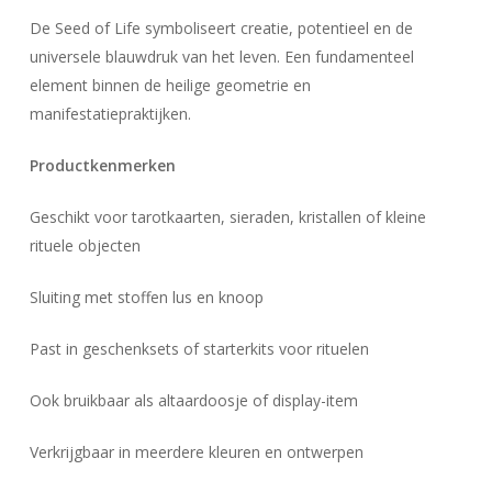
De Seed of Life symboliseert creatie, potentieel en de
universele blauwdruk van het leven. Een fundamenteel
element binnen de heilige geometrie en
manifestatiepraktijken.
Geen producten in uw winkelwagen.
Productkenmerken
Go To Shop
Geschikt voor tarotkaarten, sieraden, kristallen of kleine
rituele objecten
Sluiting met stoffen lus en knoop
Past in geschenksets of starterkits voor rituelen
Ook bruikbaar als altaardoosje of display-item
Verkrijgbaar in meerdere kleuren en ontwerpen