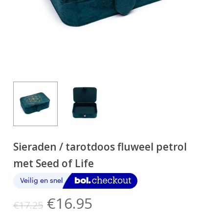
Sieraden / tarotdoos fluweel petrol
met Seed of Life
Oorspronkelijke
Huidige
€
16.95
€
17.25
prijs
prijs