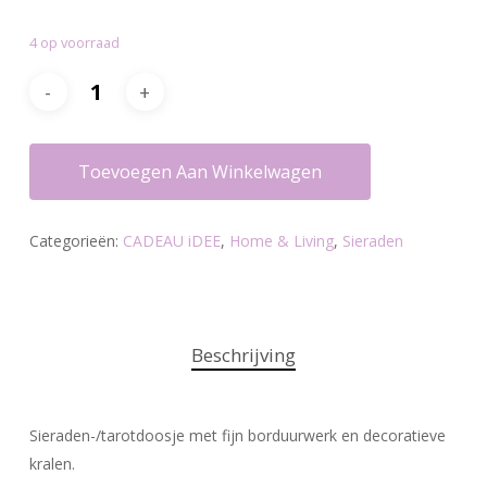
was:
is:
4 op voorraad
€17.25.
€16.95.
Toevoegen Aan Winkelwagen
Categorieën:
CADEAU iDEE
,
Home & Living
,
Sieraden
Beschrijving
Sieraden-/tarotdoosje met fijn borduurwerk en decoratieve
kralen.