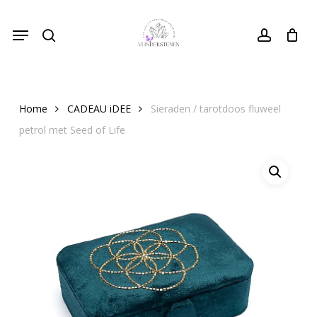
Skip
Menu
to
search
Close
account
Cart
Cart
main
content
Home
CADEAU iDEE
Sieraden / tarotdoos fluweel
petrol met Seed of Life