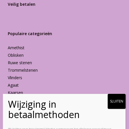
Veilig betalen
Populaire categorieën
Amethist
Oblisken
Ruwe stenen
Trommelstenen
Vlinders
Agaat
Kaarsen
Vormen
Blijf op de hoogte
We hebben onze betaalmogelijkheden aangepast om het afrekenen eenvoudiger en