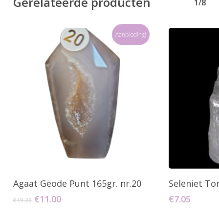
Gerelateerde producten
1/8
Aanbieding!
Toevoegen Aan Winkelwagen
Toevo
Agaat Geode Punt 165gr. nr.20
Seleniet Tor
Oorspronkelijke
Huidige
€
11.00
€
7.05
€
19.20
prijs
prijs