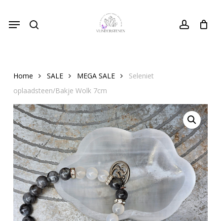
Skip
Menu
to
search
Close
account
Cart
Cart
main
content
Home
SALE
MEGA SALE
Seleniet
oplaadsteen/Bakje Wolk 7cm