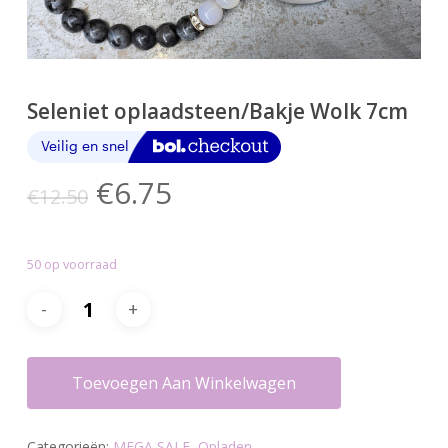
Seleniet oplaadsteen/Bakje Wolk 7cm
Oorspronkelijke
Huidige
€
6.75
€
12.50
prijs
prijs
was:
is:
50 op voorraad
€12.50.
€6.75.
Toevoegen Aan Winkelwagen
Categorieën:
MEGA SALE
,
Opladen